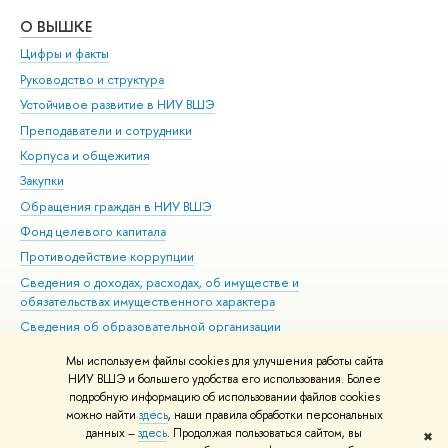
О ВЫШКЕ
ОБ
Цифры и факты
Ли
Руководство и структура
Дов
Устойчивое развитие в НИУ ВШЭ
Ол
Преподаватели и сотрудники
При
Корпуса и общежития
Вы
Закупки
При
Обращения граждан в НИУ ВШЭ
Ас
Фонд целевого капитала
До
Противодействие коррупции
Цен
Сведения о доходах, расходах, об имуществе и
Би
обязательствах имущественного характера
Об
Сведения об образовательной организации
Обр
Людям с ограниченными возможностями здоровья
Мы используем файлы cookies для улучшения работы сайта
Единая платежная страница
НИУ ВШЭ и большего удобства его использования. Более
подробную информацию об использовании файлов cookies
Работа в Вышке
можно найти
здесь
, наши правила обработки персональных
данных –
здесь
. Продолжая пользоваться сайтом, вы
✖