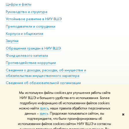
Цифры и факты
Ли
Руководство и структура
Дов
Устойчивое развитие в НИУ ВШЭ
Ол
Преподаватели и сотрудники
При
Корпуса и общежития
Вы
Закупки
При
Обращения граждан в НИУ ВШЭ
Ас
Фонд целевого капитала
До
Противодействие коррупции
Цен
Сведения о доходах, расходах, об имуществе и
Би
обязательствах имущественного характера
Об
Сведения об образовательной организации
Обр
Людям с ограниченными возможностями здоровья
Мы используем файлы cookies для улучшения работы сайта
Единая платежная страница
НИУ ВШЭ и большего удобства его использования. Более
подробную информацию об использовании файлов cookies
Работа в Вышке
можно найти
здесь
, наши правила обработки персональных
данных –
здесь
. Продолжая пользоваться сайтом, вы
✖
Редактору
подтверждаете, что были проинформированы об
© НИУ ВШЭ 1993–2026
Адреса и контакты
Условия использования
использовании файлов cookies сайтом НИУ ВШЭ и согласны