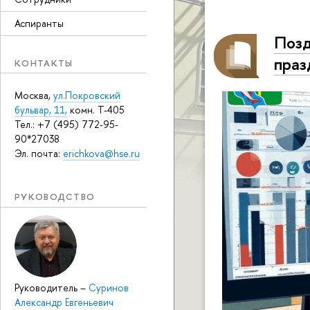
Аспиранты
Позд
праз
КОНТАКТЫ
Москва,
ул.Покровский
бульвар, 11,
комн. Т-405
Тел.: +7 (495) 772-95-
90*27038
Эл. почта:
erichkova@hse.ru
РУКОВОДСТВО
Руководитель
–
Суринов
Александр Евгеньевич