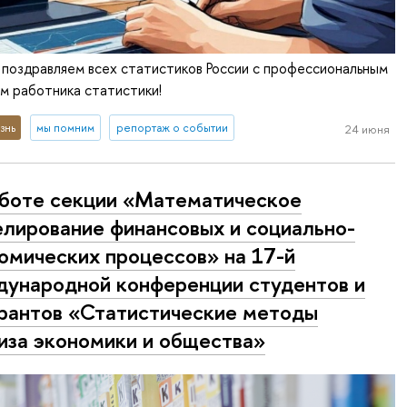
 поздравляем всех статистиков России с профессиональным
м работника статистики!
знь
мы помним
репортаж о событии
24 июня
боте секции «Математическое
лирование финансовых и социально-
омических процессов» на 17-й
ународной конференции студентов и
рантов «Статистические методы
иза экономики и общества»