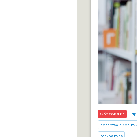
Образование
пр
репортаж о событи
аспирантура