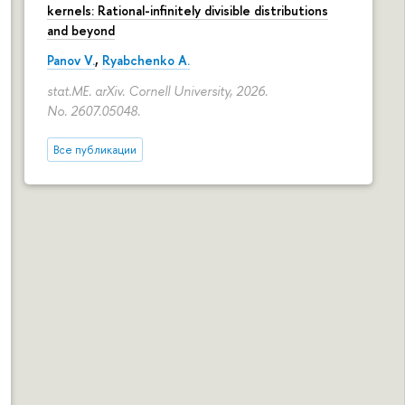
kernels: Rational-infinitely divisible distributions
and beyond
Panov V.
,
Ryabchenko A.
stat.ME. arXiv. Cornell University, 2026.
No. 2607.05048.
Все публикации