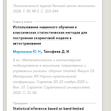
Экономический журнал Высшей школы экономики.
2026. Т. 30. № 2.
С. 215-244.
Глава в книге
Использование машинного обучения и
классических статистических методов для
построения скоринговой модели в
автостраховании
Миронкина Ю. Н.
, Тимофеев Д. И.
В кн.: Математическое и компьютерное
моделирование в экономике, страховании и
управлении рисками: сборник статей. Выпуск 10.
Материалы XIV Научно-практической
конференции. Саратов, 20–22 ноября 2025 г..
Вып. 10. Саратов: Саратовский университет,
2025.
С. 51-58.
Препринт
Statistical inference based on band-limited