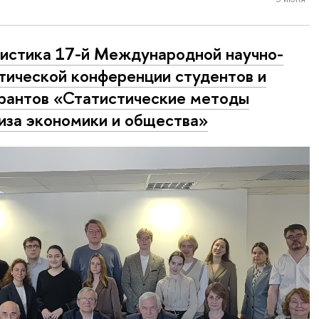
истика 17-й Меж­ду­на­род­ной научно-
­ти­че­ской конференции студентов и
рантов «Ста­ти­сти­че­ские методы
иза экономики и общества»