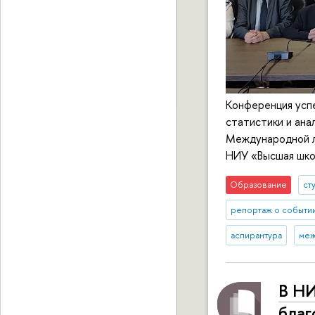
Конференция усп
статистики и ана
Международной л
НИУ «Высшая шко
Образование
ст
репортаж о событи
аспирантура
меж
В НИ
благ