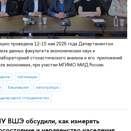
ешно проведена 12-15 мая 2026 года Департаментом
лиза данных факультета экономических наук и
абораторией стохастического анализа и его приложений
ла экономики», при участии МГИМО МИД России.
уденты
публикации
и
бакалавриат
магистратура
дународное сотрудничество
У ВШЭ обсудили, как измерять
осостояние и неравенство населения