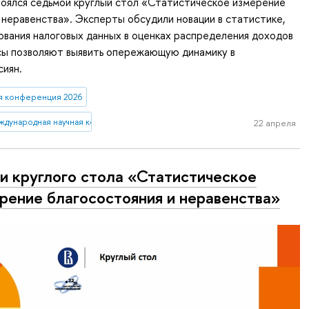
оялся седьмой круглый стол «Статистическое измерение
 неравенства». Эксперты обсудили новации в статистике,
ования налоговых данных в оценках распределения доходов
ксы позволяют выявить опережающую динамику в
сиян.
я конференция 2026
ждународная научная конференция имени Е.Г. Ясина
22 апреля
и круглого стола «Статистическое
рение благосостояния и неравенства»