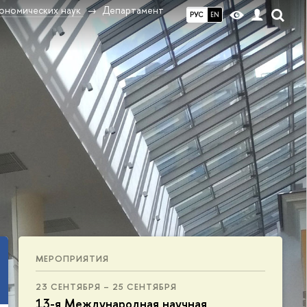
ономических наук
Департамент
РУС
EN
МЕРОПРИЯТИЯ
23 СЕНТЯБРЯ – 25 СЕНТЯБРЯ
13-я Международная научная