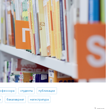
офессора
студенты
публикации
и
бакалавриат
магистратура
3 июня