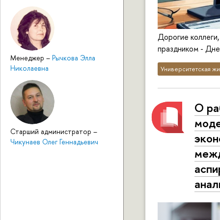
Дорогие коллеги,
праздником - Дне
Менеджер
–
Рычкова Элла
Николаевна
Университетская жи
О ра
моде
Старший администратор
–
экон
Чикунаев Олег Геннадьевич
межд
аспи
анал