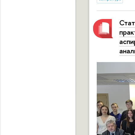
Стат
прак
аспи
анал