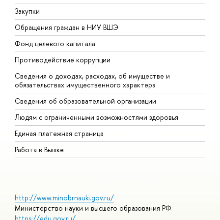
Закупки
П
Обращения граждан в НИУ ВШЭ
А
Фонд целевого капитала
Д
Противодействие коррупции
Ц
Сведения о доходах, расходах, об имуществе и
Б
обязательствах имущественного характера
О
Сведения об образовательной организации
О
Людям с ограниченными возможностями здоровья
Единая платежная страница
Работа в Вышке
http://www.minobrnauki.gov.ru/
Министерство науки и высшего образования РФ
https://edu.gov.ru/