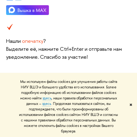
Нашли
опечатку
?
Выделите её, нажмите Ctrl+Enter и отправьте нам
уведомление. Спасибо за участие!
Мы используем файлы cookies для улучшения работы сайта
НИУ ВШЭ и большего удобства его использования. Более
О ВЫШКЕ
подробную информацию об использовании файлов cookies
можно найти
здесь
, наши правила обработки персональных
Цифры и факты
Л
данных –
здесь
. Продолжая пользоваться сайтом, вы
✖
подтверждаете, что были проинформированы об
Руководство и структура
Д
использовании файлов cookies сайтом НИУ ВШЭ и согласны
с нашими правилами обработки персональных данных. Вы
Устойчивое развитие в НИУ ВШЭ
О
можете отключить файлы cookies в настройках Вашего
браузера.
Преподаватели и сотрудники
П