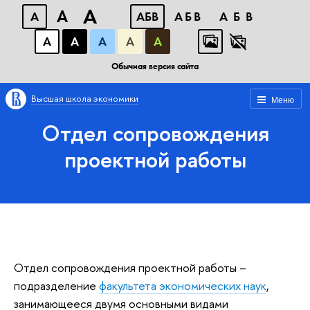
A
A
A
АБВ
АБВ
АБВ
А
А
А
А
А
Обычная версия сайта
Высшая школа экономики
Меню
Отдел сопровождения
проектной работы
Отдел сопровождения проектной работы –
подразделение
факультета экономических наук
,
занимающееся двумя основными видами