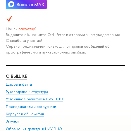
Нашли
опечатку
?
Выделите её, нажмите Ctrl+Enter и отправьте нам уведомление.
Спасибо за участие!
Сервис предназначен только для отправки сообщений об
орфографических и пунктуационных ошибках.
О ВЫШКЕ
ОБ
Цифры и факты
Ли
Руководство и структура
Дов
Устойчивое развитие в НИУ ВШЭ
Ол
Преподаватели и сотрудники
При
Корпуса и общежития
Вы
Закупки
При
Обращения граждан в НИУ ВШЭ
Ас