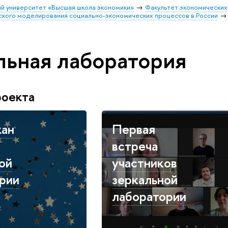
й университет «Высшая школа экономики»
Факультет экономических
кого моделирования социально-экономических процессов в России
льная лаборатория
роекта
ан
Первая
встреча
ой
участников
рии
зеркальной
лаборатории