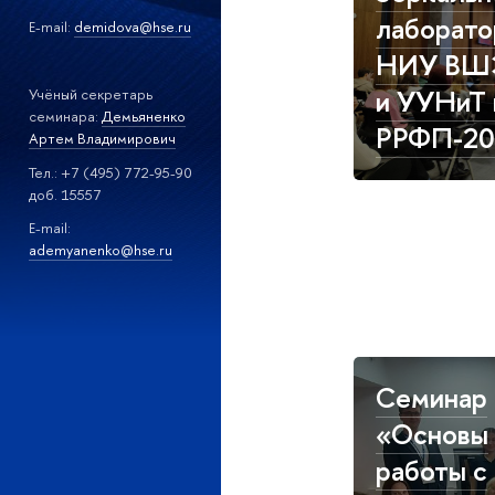
лаборато
E-mail:
demidova@hse.ru
НИУ ВШ
и УУНиТ 
Учёный секретарь
семинара:
Демьяненко
РРФП-20
Артем Владимирович
Тел.: +7 (495) 772-95-90
доб. 15557
E-mail:
a
demyanenko@hse.ru
Семинар
«Основы
работы с