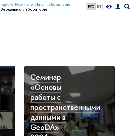
 наук
Научно-учебная лаборатория
РУС
EN
Зеркальная лаборатория
Семинар
«Основы
работы с
пространственными
данными в
GeoDA»