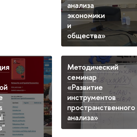
анализа
экономики
и
общества»
ция
Методический
семинар
ой
«Развитие
е
инструментов
s
пространственного
l
анализа»
s"