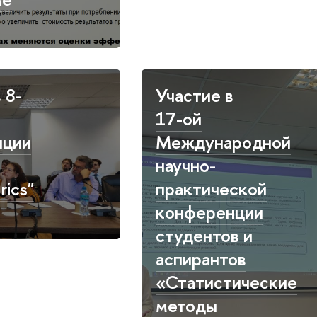
 8-
Участие в
17-ой
нции
Международной
научно-
ics"
практической
конференции
студентов и
аспирантов
«Статистические
методы