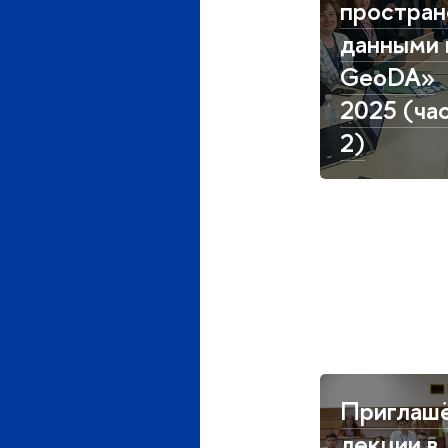
простра
данными 
GeoDA»
2025 (ча
2)
Приглаш
лекции в