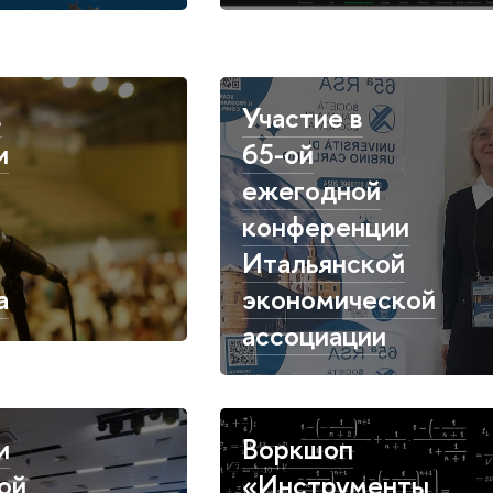
в
Участие в
и
65-ой
ежегодной
конференции
Итальянской
а
экономической
ассоциации
и
Воркшоп
ой
«Инструменты