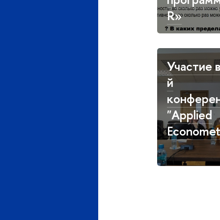
R»
Участие в
й
конфере
"Applied
Econometr