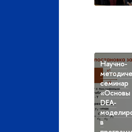
Научно-
методиче
семинар
«Основы
DEA-
моделир
в
програм