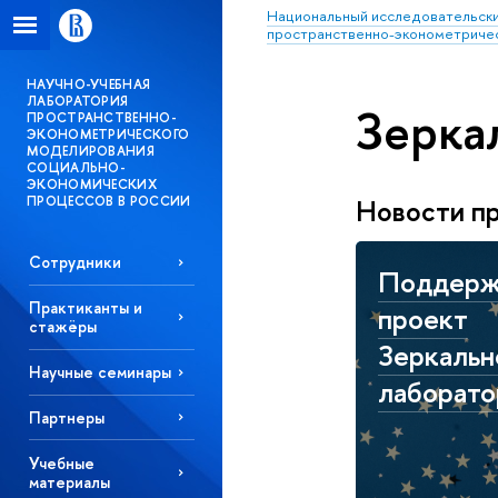
Национальный исследовательски
пространственно-эконометричес
НАУЧНО-УЧЕБНАЯ
ЛАБОРАТОРИЯ
Зерка
ПРОСТРАНСТВЕННО-
ЭКОНОМЕТРИЧЕСКОГО
МОДЕЛИРОВАНИЯ
СОЦИАЛЬНО-
ЭКОНОМИЧЕСКИХ
Новости п
ПРОЦЕССОВ В РОССИИ
Сотрудники
Поддерж
Практиканты и
проект
стажёры
Зеркальн
Научные семинары
лаборато
Партнеры
Учебные
материалы