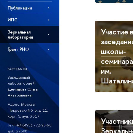
Публикации
ИПС
Участие 
Зеркальная
лаборатория
заседани
школы-
Грант РНФ
семинара
им.
КОНТАКТЫ
Заведующий
Шаталин
лабораторией:
Демидова Ольга
Анатольевна
Адрес: Москва,
Покровский б-р, д. 11,
корп. S, ауд. S 517
Участник
Тел.: +7 (495) 772-95-90
Зеркальн
доб. 27508