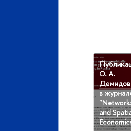
Публика
О. А.
Демидов
в журнал
"Network
and Spatia
Economic