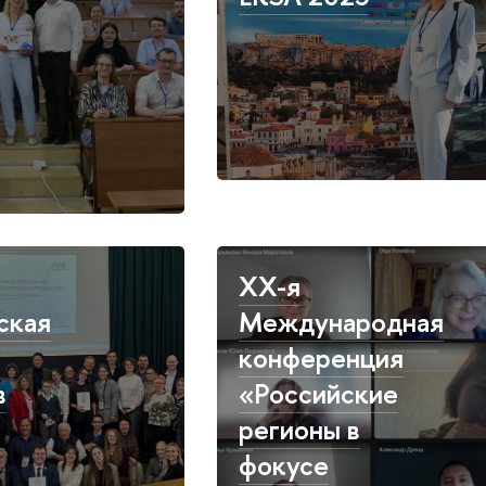
XX-я
ская
Международная
конференция
в
«Российские
регионы в
фокусе