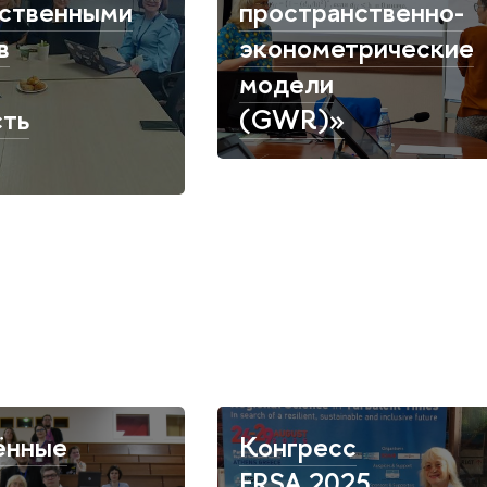
нственными
пространственно-
в
эконометрические
модели
сть
(GWR)»
ённые
Конгресс
ERSA 2025