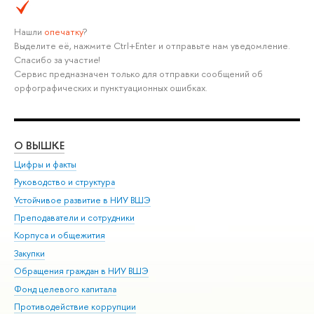
Нашли
опечатку
?
Выделите её, нажмите Ctrl+Enter и отправьте нам уведомление.
Спасибо за участие!
Сервис предназначен только для отправки сообщений об
орфографических и пунктуационных ошибках.
О ВЫШКЕ
ОБ
Цифры и факты
Ли
Руководство и структура
Дов
Устойчивое развитие в НИУ ВШЭ
Ол
Преподаватели и сотрудники
При
Корпуса и общежития
Вы
Закупки
При
Обращения граждан в НИУ ВШЭ
Ас
Фонд целевого капитала
До
Противодействие коррупции
Цен