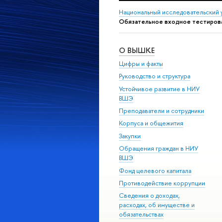
Национальный исследовательский 
Обязательное входное тестиров
О ВЫШКЕ
Цифры и факты
Руководство и структура
Устойчивое развитие в НИУ
ВШЭ
Преподаватели и сотрудники
Корпуса и общежития
Закупки
Обращения граждан в НИУ
ВШЭ
Фонд целевого капитала
Противодействие коррупции
Сведения о доходах,
расходах, об имуществе и
обязательствах