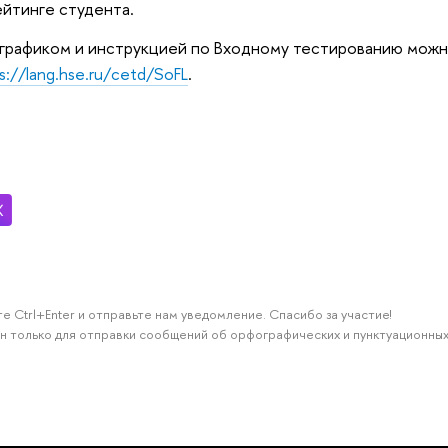
ейтинге студента.
графиком и инструкцией по Входному тестированию можно
s://lang.hse.ru/cetd/SoFL
.
е Ctrl+Enter и отправьте нам уведомление. Спасибо за участие!
н только для отправки сообщений об орфографических и пунктуационных