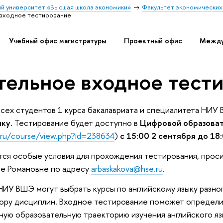
й университет «Высшая школа экономики»
Факультет экономических
входное тестирование
Учебный офис магистратуры
Проектный офис
Между
тельное входное тест
всех студентов 1 курса бакалавриата и специалитета НИ
ыку
. Тестирование будет доступно в
Цифровой образоват
.ru/course/view.php?id=238634
)
с 15:00 2 сентября до 18
тся особые условия для прохождения тестирования, прос
не Романовне по адресу
arbaskakova@hse.ru
.
ИУ ВШЭ могут выбрать курсы по английскому языку разног
ору дисциплин. Входное тестирование поможет определи
ную образовательную траекторию изучения английского яз