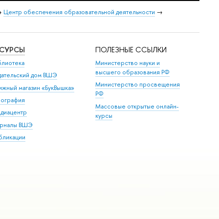
→
Центр обеспечения образовательной деятельности
→
ЕСУРСЫ
ПОЛЕЗНЫЕ ССЫЛКИ
блиотека
Министерство науки и
высшего образования РФ
дательский дом ВШЭ
Министерство просвещения
ижный магазин «БукВышка»
РФ
пография
Массовые открытые онлайн-
диацентр
курсы
рналы ВШЭ
бликации