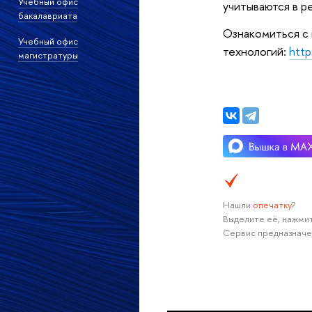
Учебный офис
учитываются в р
бакалавриата
Ознакомиться с 
Учебный офис
технологий:
http
магистратуры
Нашли
опечатку
?
Выделите её, нажмит
Сервис предназначе