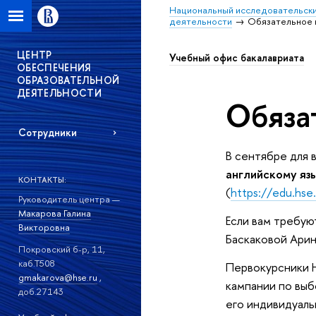
Национальный исследовательски
деятельности
Обязательное 
ЦЕНТР
Учебный офис бакалавриата
ОБЕСПЕЧЕНИЯ
ОБРАЗОВАТЕЛЬНОЙ
ДЕЯТЕЛЬНОСТИ
Обяза
Сотрудники
В сентябре для 
английскому яз
КОНТАКТЫ:
(
https://edu.hse
Руководитель центра —
Макарова Галина
Если вам требую
Викторовна
Баскаковой Ари
Покровский б-р, 11,
каб.Т508
Первокурсники Н
gmakarova@hse.ru
,
кампании по выб
доб.27143
его индивидуаль