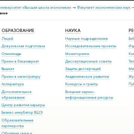
университет «Высшая школа экономики»
→
Факультет экономических наук
ание
ОБРАЗОВАНИЕ
НАУКА
Р
Лицей
Научные подразделения
Би
Довузовская подготовка
Исследовательские проекты
Из
Олимпиады
Мониторинги
Кн
Прием в бакалавриат
Диссертационные советы
Ти
Вышка+
Защиты диссертаций
Ме
Прием в магистратуру
Академическое развитие
Жу
Аспирантура
Конкурсы и гранты
Пу
Дополнительное
Внешние научно-
образование
информационные ресурсы
Центр развития карьеры
Бизнес-инкубатор ВШЭ
Образовательные
партнерства
Обратная связь и