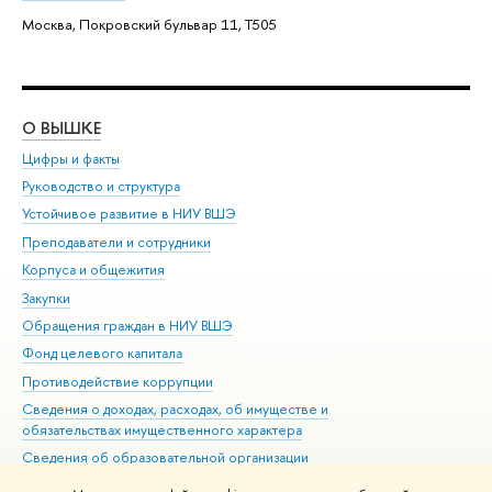
Москва, Покровский бульвар 11, T505
О ВЫШКЕ
ОБ
Цифры и факты
Ли
Руководство и структура
Дов
Устойчивое развитие в НИУ ВШЭ
Ол
Преподаватели и сотрудники
При
Корпуса и общежития
Вы
Закупки
При
Обращения граждан в НИУ ВШЭ
Ас
Фонд целевого капитала
До
Противодействие коррупции
Цен
Сведения о доходах, расходах, об имуществе и
Би
обязательствах имущественного характера
Об
Сведения об образовательной организации
Обр
Людям с ограниченными возможностями здоровья