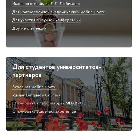
Именная стипендия Л.Л. Любимова
Для краткосрочной академической мобильности
Для участия в научной конференции
Другие стипендии
Для студентов университетов-
партнеров
Входящая мобильность
Russian Language Courses
Стажировка в лаборатории МЦАВР ФЭН
Стажировка Study Tour Experience