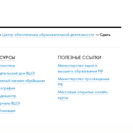
→
Центр обеспечения образовательной деятельности
→
Сдать
ЕСУРСЫ
ПОЛЕЗНЫЕ ССЫЛКИ
блиотека
Министерство науки и
высшего образования РФ
дательский дом ВШЭ
Министерство просвещения
ижный магазин «БукВышка»
РФ
пография
Массовые открытые онлайн-
диацентр
курсы
рналы ВШЭ
бликации