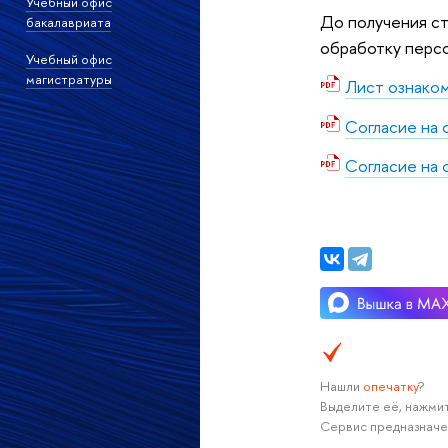
Учебный офис
До получения ст
бакалавриата
обработку перс
Учебный офис
магистратуры
Лист ознако
Согласие на 
Согласие на 
Нашли
опечатку
?
Выделите её, нажмит
Сервис предназначе