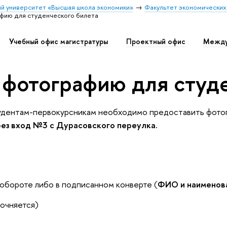
й университет «Высшая школа экономики»
Факультет экономических
фию для студенческого билета
Учебный офис магистратуры
Проектный офис
Между
 фотографию для студ
удентам-первокурсникам необходимо предоставить фотог
рез вход №3 с Дурасовского переулка.
обороте либо в подписанном конверте (
ФИО и наименов
точняется)