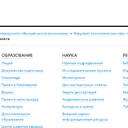
университет «Высшая школа экономики»
→
Факультет экономических наук
илета
ОБРАЗОВАНИЕ
НАУКА
Р
Лицей
Научные подразделения
Би
Довузовская подготовка
Исследовательские проекты
Из
Олимпиады
Мониторинги
Кн
Прием в бакалавриат
Диссертационные советы
Ти
Вышка+
Защиты диссертаций
Ме
Прием в магистратуру
Академическое развитие
Жу
Аспирантура
Конкурсы и гранты
Пу
Дополнительное
Внешние научно-
образование
информационные ресурсы
Центр развития карьеры