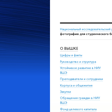
Национальный исследовательский 
фотографию для студенческого б
О ВЫШКЕ
Цифры и факты
Руководство и структура
Устойчивое развитие в НИУ
ВШЭ
Преподаватели и сотрудники
Корпуса и общежития
Закупки
Обращения граждан в НИУ
ВШЭ
Фонд целевого капитала