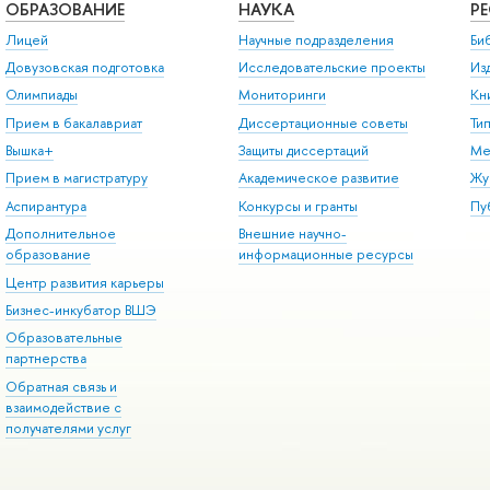
ОБРАЗОВАНИЕ
НАУКА
Р
Лицей
Научные подразделения
Би
Довузовская подготовка
Исследовательские проекты
Из
Олимпиады
Мониторинги
Кн
Прием в бакалавриат
Диссертационные советы
Ти
Вышка+
Защиты диссертаций
Ме
Прием в магистратуру
Академическое развитие
Жу
Аспирантура
Конкурсы и гранты
Пу
Дополнительное
Внешние научно-
образование
информационные ресурсы
Центр развития карьеры
Бизнес-инкубатор ВШЭ
Образовательные
партнерства
Обратная связь и
взаимодействие с
получателями услуг