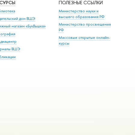
ЕСУРСЫ
ПОЛЕЗНЫЕ ССЫЛКИ
блиотека
Министерство науки и
высшего образования РФ
дательский дом ВШЭ
Министерство просвещения
ижный магазин «БукВышка»
РФ
пография
Массовые открытые онлайн-
диацентр
курсы
рналы ВШЭ
бликации