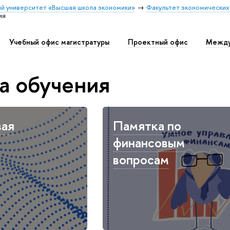
й университет «Высшая школа экономики»
Факультет экономических
ия
Учебный офис магистратуры
Проектный офис
Между
а обучения
вая
Памятка по
я
финансовым
вопросам