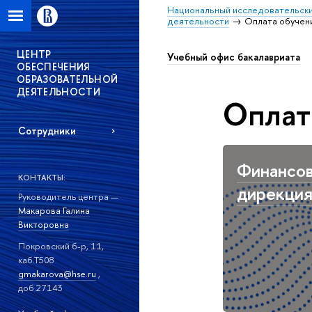
Национальный исследовательски
деятельности
Оплата обучен
ЦЕНТР
Учебный офис бакалавриата
ОБЕСПЕЧЕНИЯ
ОБРАЗОВАТЕЛЬНОЙ
ДЕЯТЕЛЬНОСТИ
Оплат
Сотрудники
Финансо
КОНТАКТЫ:
дирекци
Руководитель центра —
Макарова Галина
Викторовна
Покровский б-р, 11,
каб.Т508
gmakarova@hse.ru
,
доб.27143