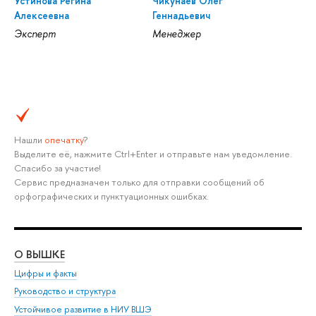
Устинова Регина
Чикунаев Олег
Алексеевна
Геннадьевич
Эксперт
Менеджер
Нашли
опечатку
?
Выделите её, нажмите Ctrl+Enter и отправьте нам уведомление.
Спасибо за участие!
Сервис предназначен только для отправки сообщений об
орфографических и пунктуационных ошибках.
О ВЫШКЕ
ОБ
Цифры и факты
Ли
Руководство и структура
Дов
Устойчивое развитие в НИУ ВШЭ
Ол