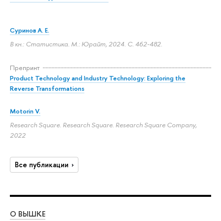
Суринов А. Е.
В кн.: Статистика. М.: Юрайт, 2024.
С. 462-482.
Препринт
Product Technology and Industry Technology: Exploring the
Reverse Transformations
Motorin V.
Research Square. Research Square. Research Square Company,
2022
Все публикации
О ВЫШКЕ
ОБ