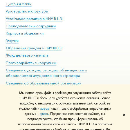
Цифры и факты
Ли
Руководство и структура
Дов
Устойчивое развитие в НИУ ВШЭ
Ол
Преподаватели и сотрудники
При
Корпуса и общежития
Вы
Закупки
При
Обращения граждан в НИУ ВШЭ
Ас
Фонд целевого капитала
До
Противодействие коррупции
Цен
Сведения о доходах, расходах, об имуществе и
Би
обязательствах имущественного характера
Об
Сведения об образовательной организации
Обр
Людям с ограниченными возможностями здоровья
Мы используем файлы cookies для улучшения работы сайта
Единая платежная страница
НИУ ВШЭ и большего удобства его использования. Более
подробную информацию об использовании файлов cookies
Работа в Вышке
можно найти
здесь
, наши правила обработки персональных
данных –
здесь
. Продолжая пользоваться сайтом, вы
✖
Редактору
подтверждаете, что были проинформированы об
© НИУ ВШЭ 1993–2026
Адреса и контакты
Условия использования
использовании файлов cookies сайтом НИУ ВШЭ и согласны
с нашими правилами обработки персональных данных. Вы
материалов
Политика конфиденциальности
Карта сайта