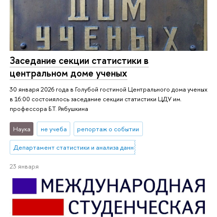
Заседание секции статистики в
центральном доме ученых
30 января 2026 года в Голубой гостиной Центрального дома ученых
в 16:00 состоиялось заседание секции статистики ЦДУ им.
профессора Б.Т. Рябушкина
Наука
не учеба
репортаж о событии
Департамент статистики и анализа данных
23 января