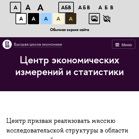
A
A
A
АБВ
АБВ
АБВ
А
А
А
А
А
Обычная версия сайта
Высшая школа экономики
Меню
Центр экономических
измерений и статистики
Центр призван реализовать миссию
исследовательской структуры в области