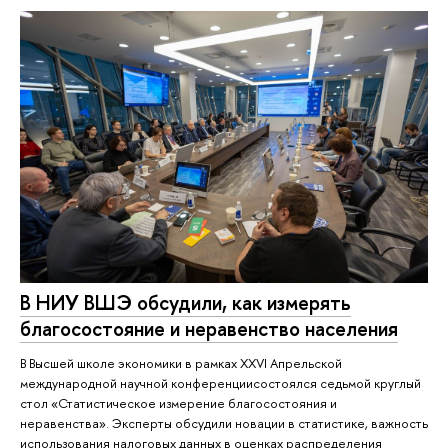
В НИУ ВШЭ обсудили, как измерять
благосостояние и неравенство населения
В Высшей школе экономики в рамках XXVI Апрельской
международной научной конференциисостоялся седьмой круглый
стол «Статистическое измерение благосостояния и
неравенства». Эксперты обсудили новации в статистике, важность
использования налоговых данных в оценках распределения