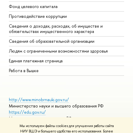
Фонд целевого капитала
Д
Противодействие коррупции
Ц
Сведения о доходах, расходах, об имуществе и
Б
обязательствах имущественного характера
О
Сведения об образовательной организации
О
Людям с ограниченными возможностями здоровья
Единая платежная страница
Работа в Вышке
http://www.minobrnauki.gov.ru/
Министерство науки и высшего образования РФ
https://edu.gov.ru/
Министерство просвещения РФ
https://elearning.hse.ru/mooc
Мы используем файлы cookies для улучшения работы сайта
Массовые открытые онлайн-курсы
НИУ ВШЭ и большего удобства его использования. Более