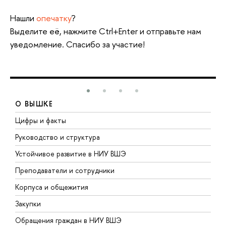
Нашли
опечатку
?
Выделите её, нажмите Ctrl+Enter и отправьте нам
уведомление. Спасибо за участие!
О ВЫШКЕ
Цифры и факты
Л
Руководство и структура
Д
Устойчивое развитие в НИУ ВШЭ
О
Преподаватели и сотрудники
П
Корпуса и общежития
В
Закупки
П
Обращения граждан в НИУ ВШЭ
А