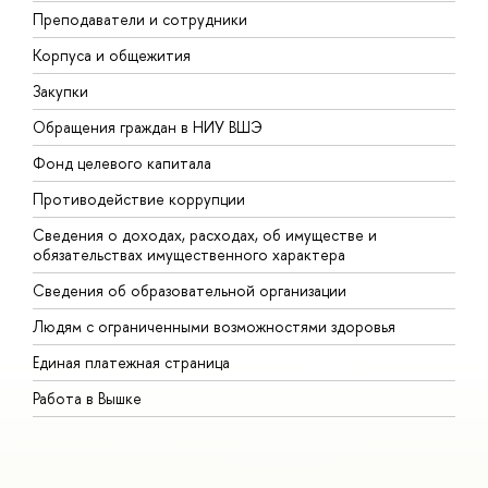
Преподаватели и сотрудники
П
Корпуса и общежития
В
Закупки
П
Обращения граждан в НИУ ВШЭ
А
Фонд целевого капитала
Д
Противодействие коррупции
Ц
Сведения о доходах, расходах, об имуществе и
Б
обязательствах имущественного характера
О
Сведения об образовательной организации
О
Людям с ограниченными возможностями здоровья
Единая платежная страница
Работа в Вышке