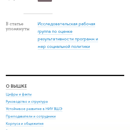
Исследовательская рабочая
В статье
упомянуты
группа по оценке
результативности программ и
мер социальной политики
О ВЫШКЕ
ОБ
Цифры и факты
Ли
Руководство и структура
Дов
Устойчивое развитие в НИУ ВШЭ
Ол
Преподаватели и сотрудники
При
Корпуса и общежития
Вы