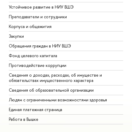
Устойчивое развитие в НИУ ВШЭ
О
Преподаватели и сотрудники
П
Корпуса и общежития
В
Закупки
П
Обращения граждан в НИУ ВШЭ
А
Фонд целевого капитала
Д
Противодействие коррупции
Ц
Сведения о доходах, расходах, об имуществе и
Б
обязательствах имущественного характера
О
Сведения об образовательной организации
О
Людям с ограниченными возможностями здоровья
Единая платежная страница
Работа в Вышке