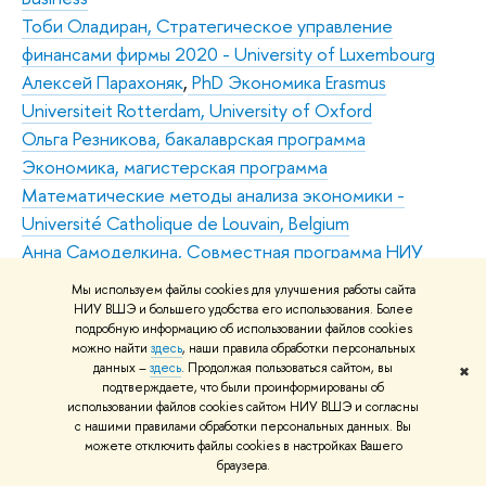
Тоби Оладиран, Стратегическое управление
финансами фирмы 2020 - University of Luxembourg
Алексей Парахоняк
,
PhD Экономика Erasmus
Universiteit Rotterdam, University of Oxford
Ольга Резникова, бакалаврская программа
Экономика, магистерская программа
Математические методы анализа экономики -
Université Catholique de Louvain, Belgium
Анна Самоделкина, Совместная программа НИУ
ВШЭ и РЭШ по экономике 2021 - Arizona State
Мы используем файлы cookies для улучшения работы сайта
University
НИУ ВШЭ и большего удобства его использования. Более
подробную информацию об использовании файлов cookies
Владислав Семериков, бакалаврская программа
можно найти
здесь
, наши правила обработки персональных
Экономика 2019 - Pennsylvania State University
данных –
здесь
. Продолжая пользоваться сайтом, вы
✖
подтверждаете, что были проинформированы об
Харис Соколов, бакалаврская программа Экономика
использовании файлов cookies сайтом НИУ ВШЭ и согласны
2018, исследовательский поток - University of
с нашими правилами обработки персональных данных. Вы
Pennsylvania
можете отключить файлы cookies в настройках Вашего
браузера.
Дмитрий Сорокин, cовместная бакалаврская