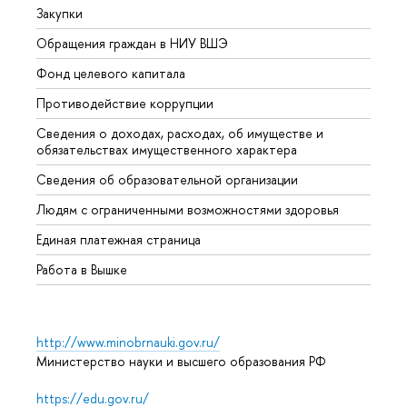
Закупки
Прием
Обращения граждан в НИУ ВШЭ
Аспир
Фонд целевого капитала
Допол
Противодействие коррупции
Центр
Сведения о доходах, расходах, об имуществе и
Бизне
обязательствах имущественного характера
Образ
Сведения об образовательной организации
Обрат
Людям с ограниченными возможностями здоровья
Единая платежная страница
Работа в Вышке
http://www.minobrnauki.gov.ru/
Министерство науки и высшего образования РФ
https://edu.gov.ru/