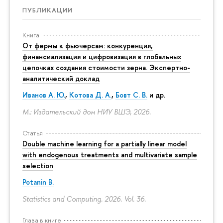
ПУБЛИКАЦИИ
Книга
От фермы к фьючерсам: конкуренция,
финансиализация и цифровизация в глобальных
цепочках создания стоимости зерна. Экспертно-
аналитический доклад
Иванов А. Ю.
,
Котова Д. А.
,
Бовт С. В.
и др.
М.: Издательский дом НИУ ВШЭ, 2026.
Статья
Double machine learning for a partially linear model
with endogenous treatments and multivariate sample
selection
Potanin B.
Statistics and Computing. 2026. Vol. 36.
Глава в книге