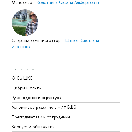
Менеджер
–
Колотвина Оксана Альбертовна
Cтарший администратор
–
Шацкая Светлана
Ивановна
О ВЫШКЕ
ОБР
Цифры и факты
Лице
Руководство и структура
Довуз
Устойчивое развитие в НИУ ВШЭ
Олим
Преподаватели и сотрудники
Прием
Корпуса и общежития
Вышк