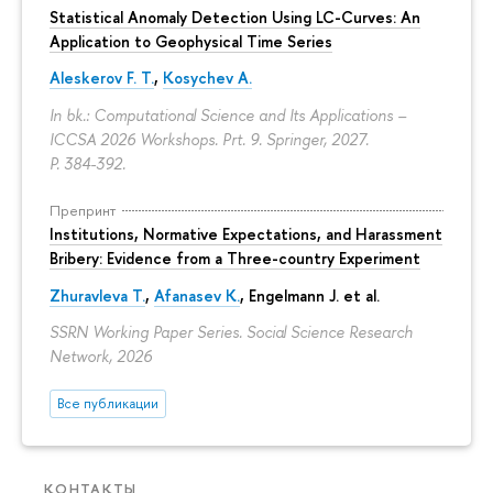
Statistical Anomaly Detection Using LC-Curves: An
Application to Geophysical Time Series
Aleskerov F. T.
,
Kosychev A.
In bk.: Computational Science and Its Applications –
ICCSA 2026 Workshops. Prt. 9. Springer, 2027.
P. 384-392.
Препринт
Institutions, Normative Expectations, and Harassment
Bribery: Evidence from a Three-country Experiment
Zhuravleva T.
,
Afanasev K.
, Engelmann J. et al.
SSRN Working Paper Series. Social Science Research
Network, 2026
Все публикации
КОНТАКТЫ