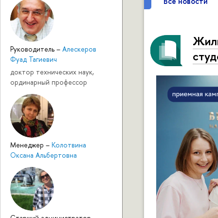
Все новости
Жили
Руководитель
–
Алескеров
студ
Фуад Тагиевич
доктор технических наук,
ординарный профессор
Менеджер
–
Колотвина
Оксана Альбертовна
Cтарший администратор
–