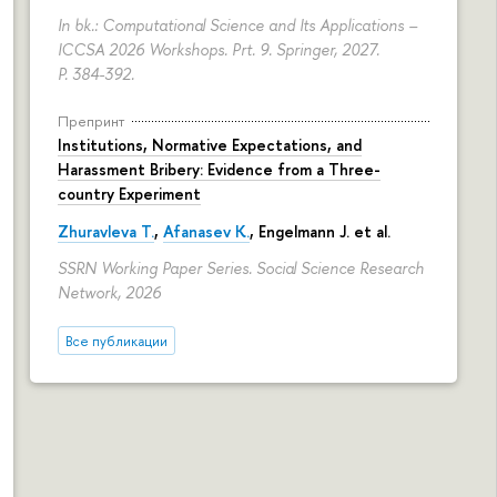
In bk.: Computational Science and Its Applications –
ICCSA 2026 Workshops. Prt. 9. Springer, 2027.
P. 384-392.
Препринт
Institutions, Normative Expectations, and
Harassment Bribery: Evidence from a Three-
country Experiment
Zhuravleva T.
,
Afanasev K.
, Engelmann J. et al.
SSRN Working Paper Series. Social Science Research
Network, 2026
Все публикации