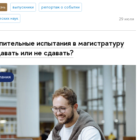
знь
выпускники
репортаж о событии
еских наук
29 июля
пительные испытания в магистратуру
авать или не сдавать?