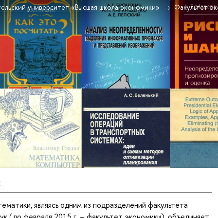
ельский университет «Высшая школа экономики»
Факультет эк
Е
матики, являясь одним из подразделений факультета
ук (до февраля 2015 г. – факультет экономики), объединяет