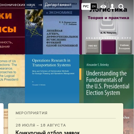
ономических наук
Департамент
РУС
EN
МЕРОПРИЯТИЯ
Экзамен принимать - экзамен тоже,
28 ИЮЛЯ – 18 АВГУСТА
На объективность, знания и такт.
Конкурсный отбор заявок