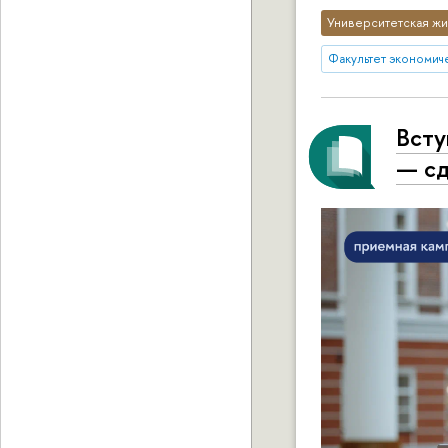
Университетская жи
Факультет экономич
Всту
— сд