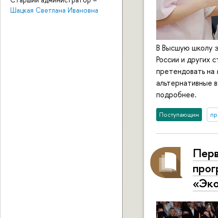
Шацкая Светлана Ивановна
В Высшую школу 
России и других 
претендовать на 
альтернативные в
подробнее.
Поступающим
пр
Перв
прог
«Эко