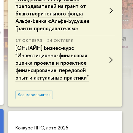
преподавателей на грант от
Преподаватель со студентом схожи,
благотворительного фонда
И это классно. И да будет так!
Альфа-Банка «Альфа-Будущее
Гранты преподавателям»
Пусть мы не будем равнодушны, лживы
17 ОКТЯБРЯ – 24 ОКТЯБРЯ
[ОНЛАЙН] Бизнес-курс
И в правоте уверены своей.
"Инвестиционно-финансовая
Пока мы сомневается - мы живы,
оценка проекта и проектное
финансирование: передовой
За выбор отвечая - мы живей
опыт и актуальные практики"
В сто раз еще. Вот доля педагога -
Все мероприятия
Учить, учиться и держать ответ.
Не мало это - бесконечно много!
И так серьёзно! Впрочем, может, нет :)
Конкурс ППС, лето 2026