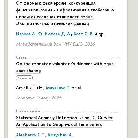
От фермы к фьючерсам: конкуренция,
финансиализация и цифровизация в глобальных
цепочках создания стоимости зерна.
Экспертно-аналитический доклад
Иванов А. Ю.
,
Котова Д. А.
,
Бовт С. В.
и др.
М.: Издательский дом НИУ ВШЭ, 2026.
Статья
On the repeated volunteer's dilemma with equal
cost sharing
В печати
Amir R., Liu H.,
Mayskaya T.
et al.
Economic Theory. 2026.
Глава в книге
Statistical Anomaly Detection Using LC-Curves:
An Application to Geophysical Time Series
Aleskerov F. T.
,
Kosychev A.