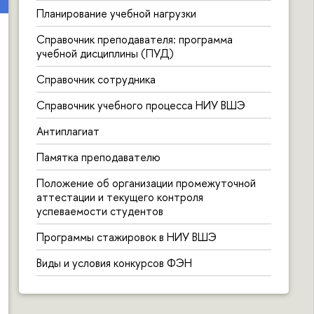
Планирование учебной нагрузки
Естественно, ведь быть самим собою,
Справочник преподавателя: программа
учебной дисциплины (ПУД)
И юности глаза в глаза смотреть
Справочник сотрудника
На равных и легко. Так нам судьбою
Справочник учебного процесса НИУ ВШЭ
Подарок дан - с ней рядом не стареть!
Антиплагиат
Памятка преподавателю
Вот почему устав, решив, что хватит
Положение об организации промежуточной
Волнений, нервов, хлопот и засад,
аттестации и текущего контроля
успеваемости студентов
Любой учитель, вспомнив, что утратит,
Программы стажировок в НИУ ВШЭ
К ученикам воротится назад.
Виды и условия конкурсов ФЭН
Ирина Буркова