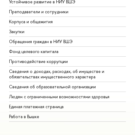
Устойчивое развитие в НИУ ВШЭ
О
Преподаватели и сотрудники
П
Корпуса и общежития
В
Закупки
П
Обращения граждан в НИУ ВШЭ
А
Фонд целевого капитала
Д
Противодействие коррупции
Ц
Сведения о доходах, расходах, об имуществе и
Б
обязательствах имущественного характера
О
Сведения об образовательной организации
О
Людям с ограниченными возможностями здоровья
Единая платежная страница
Работа в Вышке