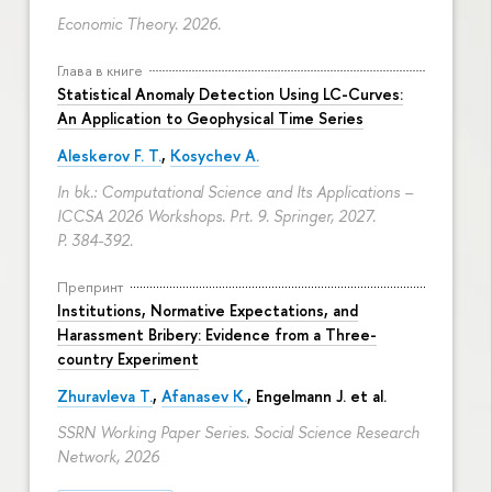
Economic Theory. 2026.
Глава в книге
Statistical Anomaly Detection Using LC-Curves:
An Application to Geophysical Time Series
Aleskerov F. T.
,
Kosychev A.
In bk.: Computational Science and Its Applications –
ICCSA 2026 Workshops. Prt. 9. Springer, 2027.
P. 384-392.
Препринт
Institutions, Normative Expectations, and
Harassment Bribery: Evidence from a Three-
country Experiment
Zhuravleva T.
,
Afanasev K.
, Engelmann J. et al.
SSRN Working Paper Series. Social Science Research
Network, 2026