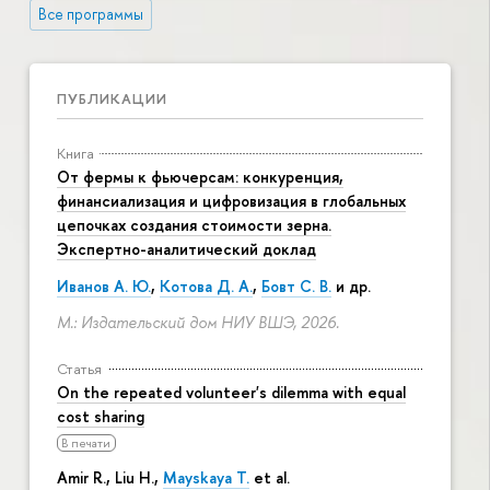
Все программы
ПУБЛИКАЦИИ
Книга
От фермы к фьючерсам: конкуренция,
финансиализация и цифровизация в глобальных
цепочках создания стоимости зерна.
Экспертно-аналитический доклад
Иванов А. Ю.
,
Котова Д. А.
,
Бовт С. В.
и др.
М.: Издательский дом НИУ ВШЭ, 2026.
Статья
On the repeated volunteer's dilemma with equal
cost sharing
В печати
Amir R., Liu H.,
Mayskaya T.
et al.