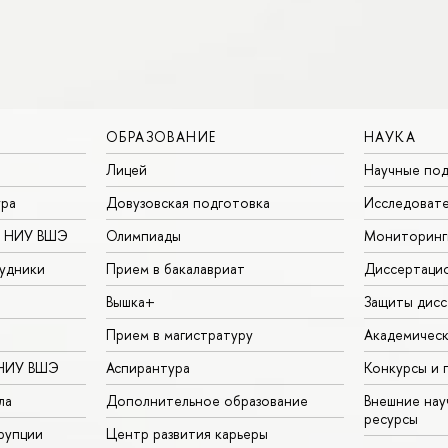
ОБРАЗОВАНИЕ
НАУКА
Лицей
Научные под
ура
Довузовская подготовка
Исследовате
в НИУ ВШЭ
Олимпиады
Мониторинг
удники
Прием в бакалавриат
Диссертаци
Вышка+
Защиты дисс
Прием в магистратуру
Академическ
 НИУ ВШЭ
Аспирантура
Конкурсы и 
ла
Дополнительное образование
Внешние на
ресурсы
рупции
Центр развития карьеры