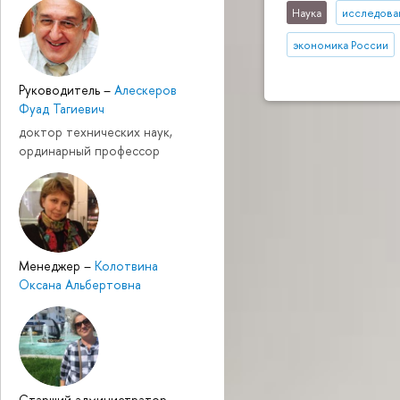
Наука
исследован
экономика России
Руководитель
–
Алескеров
Фуад Тагиевич
доктор технических наук,
ординарный профессор
Менеджер
–
Колотвина
Оксана Альбертовна
Cтарший администратор
–