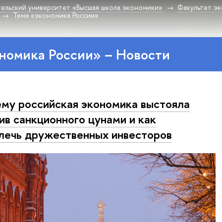
ельский университет «Высшая школа экономики»
Факультет эк
Тема «экономика России»
номика России» – Новости
му российская экономика выстояла
ив санкционного цунами и как
лечь дружественных инвесторов