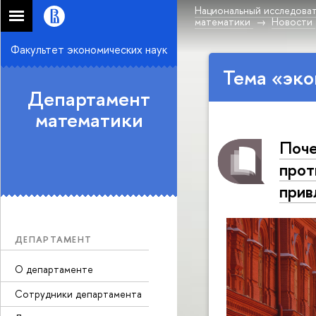
Национальный исследоват
математики
Новости
Факультет экономических наук
Тема «эко
Департамент
математики
Поче
прот
прив
ДЕПАРТАМЕНТ
О департаменте
Сотрудники департамента