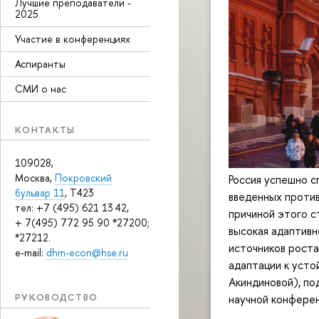
Лучшие преподаватели -
2025
Участие в конференциях
Аспиранты
СМИ о нас
КОНТАКТЫ
109028,
Москва,
Покровский
Россия успешно с
бульвар 11
, T423
введенных против
тел: +7 (495) 621 13 42,
причиной этого с
+ 7(495) 772 95 90 *27200;
высокая адаптивн
*27212.
источников роста
e-mail:
dhm-econ@hse.ru
адаптации к усто
Акиндиновой), по
РУКОВОДСТВО
научной конфере