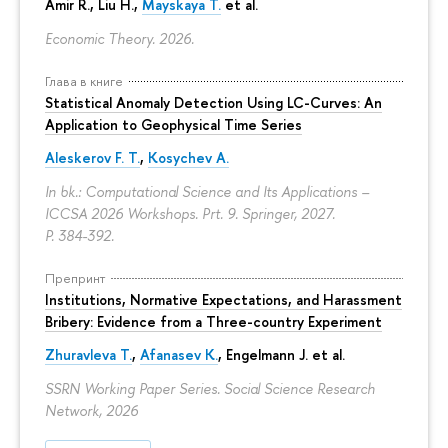
Amir R., Liu H.,
Mayskaya T.
et al.
Economic Theory. 2026.
Глава в книге
Statistical Anomaly Detection Using LC-Curves: An
Application to Geophysical Time Series
Aleskerov F. T.
,
Kosychev A.
In bk.: Computational Science and Its Applications –
ICCSA 2026 Workshops. Prt. 9. Springer, 2027.
P. 384-392.
Препринт
Institutions, Normative Expectations, and Harassment
Bribery: Evidence from a Three-country Experiment
Zhuravleva T.
,
Afanasev K.
, Engelmann J. et al.
SSRN Working Paper Series. Social Science Research
Network, 2026