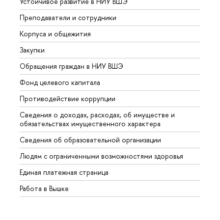
Устойчивое развитие в НИУ ВШЭ
Олим
Преподаватели и сотрудники
Прием
Корпуса и общежития
Вышк
Закупки
Прием
Обращения граждан в НИУ ВШЭ
Аспир
Фонд целевого капитала
Допол
Противодействие коррупции
Центр
Сведения о доходах, расходах, об имуществе и
Бизне
обязательствах имущественного характера
Образ
Сведения об образовательной организации
Обрат
Людям с ограниченными возможностями здоровья
Единая платежная страница
Работа в Вышке