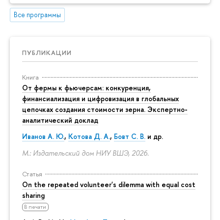
Все программы
ПУБЛИКАЦИИ
Книга
От фермы к фьючерсам: конкуренция,
финансиализация и цифровизация в глобальных
цепочках создания стоимости зерна. Экспертно-
аналитический доклад
Иванов А. Ю.
,
Котова Д. А.
,
Бовт С. В.
и др.
М.: Издательский дом НИУ ВШЭ, 2026.
Статья
On the repeated volunteer's dilemma with equal cost
sharing
В печати