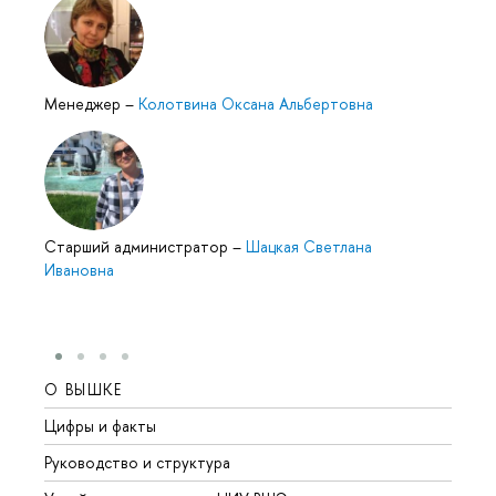
Менеджер
–
Колотвина Оксана Альбертовна
Cтарший администратор
–
Шацкая Светлана
Ивановна
О ВЫШКЕ
ОБР
Цифры и факты
Лице
Руководство и структура
Довуз