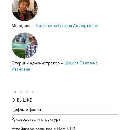
Менеджер
–
Колотвина Оксана Альбертовна
Cтарший администратор
–
Шацкая Светлана
Ивановна
О ВЫШКЕ
ОБР
Цифры и факты
Лице
Руководство и структура
Довуз
Устойчивое развитие в НИУ ВШЭ
Олим