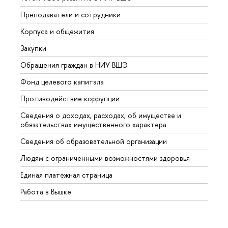
Преподаватели и сотрудники
Прием
Корпуса и общежития
Вышк
Закупки
Прием
Обращения граждан в НИУ ВШЭ
Аспир
Фонд целевого капитала
Допол
Противодействие коррупции
Центр
Сведения о доходах, расходах, об имуществе и
Бизне
обязательствах имущественного характера
Образ
Сведения об образовательной организации
Обрат
Людям с ограниченными возможностями здоровья
Единая платежная страница
Работа в Вышке