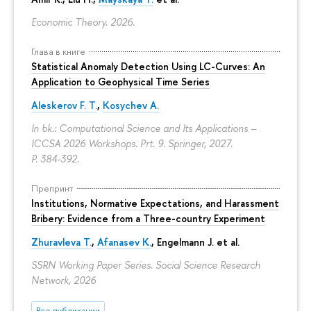
Economic Theory. 2026.
Глава в книге
Statistical Anomaly Detection Using LC-Curves: An
Application to Geophysical Time Series
Aleskerov F. T.
,
Kosychev A.
In bk.: Computational Science and Its Applications –
ICCSA 2026 Workshops. Prt. 9. Springer, 2027.
P. 384-392.
Препринт
Institutions, Normative Expectations, and Harassment
Bribery: Evidence from a Three-country Experiment
Zhuravleva T.
,
Afanasev K.
, Engelmann J. et al.
SSRN Working Paper Series. Social Science Research
Network, 2026
Все публикации