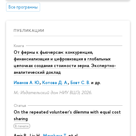
Все программы
ПУБЛИКАЦИИ
Книга
От фермы к фьючерсам: конкуренция,
финансиализация и цифровизация в глобальных
цепочках создания стоимости зерна. Экспертно-
аналитический доклад
Иванов А. Ю.
,
Котова Д. А.
,
Бовт С. В.
и др.
М.: Издательский дом НИУ ВШЭ, 2026.
Статья
On the repeated volunteer's dilemma with equal cost
sharing
В печати
Amir R., Liu H.,
Mayskaya T.
et al.