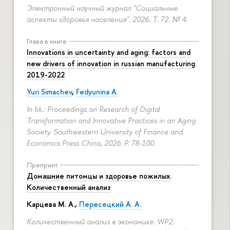
Электронный научный журнал "Социальные
аспекты здоровья населения". 2026. Т. 72. № 4.
Глава в книге
Innovations in uncertainty and aging: factors and
new drivers of innovation in russian manufacturing
2019-2022
Yuri Simachev
,
Fedyunina A.
In bk.: Proceedings on Research of Digital
Transformation and Innovative Practices in an Aging
Society. Southwestern University of Finance and
Economics Press China, 2026.
P. 78-100.
Препринт
Домашние питомцы и здоровье пожилых.
Количественный анализ
Карцева М. А.
,
Пересецкий А. А.
Количественный анализ в экономике. WP2.