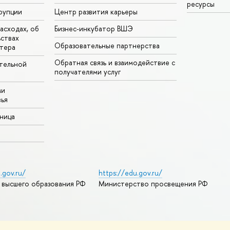
ресурсы
рупции
Центр развития карьеры
асходах, об
Бизнес-инкубатор ВШЭ
ьствах
Образовательные партнерства
тера
Обратная связь и взаимодействие с
тельной
получателями услуг
ми
ья
аница
.gov.ru/
https://edu.gov.ru/
 высшего образования РФ
Министерство просвещения РФ
дреса и контакты
Условия использования материалов