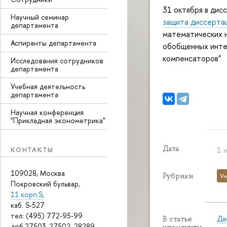
31 октября в ди
Научный семинар
защита диссерта
департамента
математических 
Аспиранты департамента
обобщенных инте
компенсаторов"
Исследования сотрудников
департамента
Учебная деятельность
департамента
Научная конференция
"Прикладная эконометрика"
Дата
КОНТАКТЫ
1 
109028, Москва
Рубрики
Ун
Покровский бульвар
,
11 корп.S,
каб. S-527
тел: (495) 772-95-99
Де
В статье
доб.27503, 27502, 28289
упомянуты