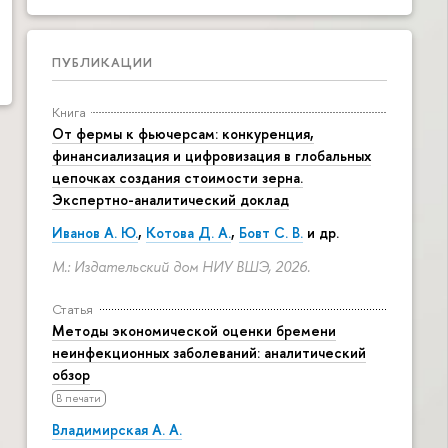
ПУБЛИКАЦИИ
Книга
От фермы к фьючерсам: конкуренция,
финансиализация и цифровизация в глобальных
цепочках создания стоимости зерна.
Экспертно-аналитический доклад
Иванов А. Ю.
,
Котова Д. А.
,
Бовт С. В.
и др.
М.: Издательский дом НИУ ВШЭ, 2026.
Статья
Методы экономической оценки бремени
неинфекционных заболеваний: аналитический
обзор
В печати
Владимирская А. А.