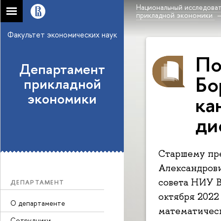
Национальный исследоват
прикладной экономики
Факультет экономических наук
По
Департамент
Бо
прикладной
экономики
ка
ди
Старшему пр
Александров
совета НИУ В
ДЕПАРТАМЕНТ
октября 2022
О департаменте
математическ
Сотрудники