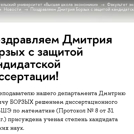
ельский университет «Высшая школа экономики»
Факультет эк
Новости
Поздравляем Дмитрия Борзых с защитой кандидатск
здравляем Дмитрия
рзых с защитой
ндидатской
ссертации!
еподавателю нашего департамента Дмитрию
ичу БОРЗЫХ решением диссертационного
ШЭ по математике (Протокол № 8 от 31
 г.) присуждена ученая степень кандидата
их наук.