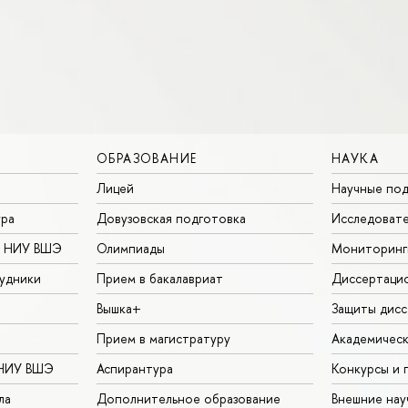
ОБРАЗОВАНИЕ
НАУКА
Лицей
Научные под
ура
Довузовская подготовка
Исследовате
в НИУ ВШЭ
Олимпиады
Мониторинг
удники
Прием в бакалавриат
Диссертаци
Вышка+
Защиты дисс
Прием в магистратуру
Академическ
 НИУ ВШЭ
Аспирантура
Конкурсы и 
ла
Дополнительное образование
Внешние на