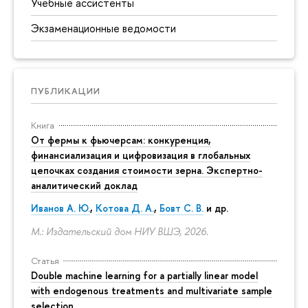
Учебные ассистенты
Экзаменационные ведомости
ПУБЛИКАЦИИ
Книга
От фермы к фьючерсам: конкуренция,
финансиализация и цифровизация в глобальных
цепочках создания стоимости зерна. Экспертно-
аналитический доклад
Иванов А. Ю.
,
Котова Д. А.
,
Бовт С. В.
и др.
М.: Издательский дом НИУ ВШЭ, 2026.
Статья
Double machine learning for a partially linear model
with endogenous treatments and multivariate sample
selection