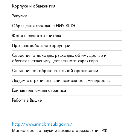
Корпуса и общежития
Вышк
Закупки
Прием
Обращения граждан в НИУ ВШЭ
Аспир
Фонд целевого капитала
Допол
Противодействие коррупции
Центр
Сведения о доходах, расходах, об имуществе и
Бизне
обязательствах имущественного характера
Образ
Сведения об образовательной организации
Обрат
Людям с ограниченными возможностями здоровья
Единая платежная страница
Работа в Вышке
http://www.minobrnauki.gov.ru/
Министерство науки и высшего образования РФ