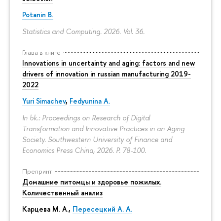
Potanin B.
Statistics and Computing. 2026. Vol. 36.
Глава в книге
Innovations in uncertainty and aging: factors and new
drivers of innovation in russian manufacturing 2019-
2022
Yuri Simachev
,
Fedyunina A.
In bk.: Proceedings on Research of Digital
Transformation and Innovative Practices in an Aging
Society. Southwestern University of Finance and
Economics Press China, 2026.
P. 78-100.
Препринт
Домашние питомцы и здоровье пожилых.
Количественный анализ
Карцева М. А.
,
Пересецкий А. А.