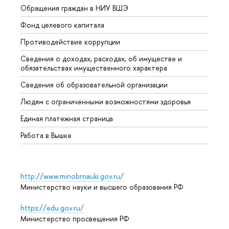
Обращения граждан в НИУ ВШЭ
Аспир
Фонд целевого капитала
Допол
Противодействие коррупции
Центр
Сведения о доходах, расходах, об имуществе и
Бизне
обязательствах имущественного характера
Образ
Сведения об образовательной организации
Обрат
Людям с ограниченными возможностями здоровья
Единая платежная страница
Работа в Вышке
http://www.minobrnauki.gov.ru/
Министерство науки и высшего образования РФ
https://edu.gov.ru/
Министерство просвещения РФ