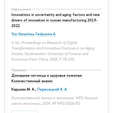
Глава в книге
Innovations in uncertainty and aging: factors and new
drivers of innovation in russian manufacturing 2019-
2022
Yuri Simachev
,
Fedyunina A.
In bk.: Proceedings on Research of Digital
Transformation and Innovative Practices in an Aging
Society. Southwestern University of Finance and
Economics Press China, 2026.
P. 78-100.
Препринт
Домашние питомцы и здоровье пожилых.
Количественный анализ
Карцева М. А.
,
Пересецкий А. А.
Количественный анализ в экономике. WP2. Высшая
школа экономики, 2026. № WP2/2026/01.