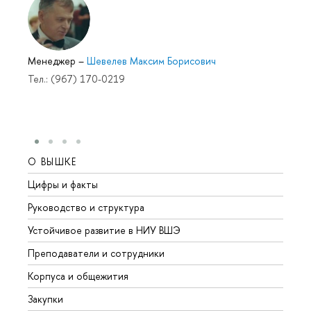
Менеджер
–
Шевелев Максим Борисович
Тел.: (967) 170-0219
О ВЫШКЕ
ОБР
Цифры и факты
Лице
Руководство и структура
Довуз
Устойчивое развитие в НИУ ВШЭ
Олим
Преподаватели и сотрудники
Прием
Корпуса и общежития
Вышк
Закупки
Прием