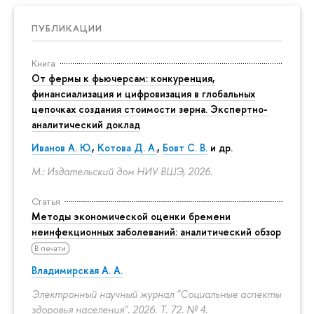
ПУБЛИКАЦИИ
Книга
От фермы к фьючерсам: конкуренция,
финансиализация и цифровизация в глобальных
цепочках создания стоимости зерна. Экспертно-
аналитический доклад
Иванов А. Ю.
,
Котова Д. А.
,
Бовт С. В.
и др.
М.: Издательский дом НИУ ВШЭ, 2026.
Статья
Методы экономической оценки бремени
неинфекционных заболеваний: аналитический обзор
В печати
Владимирская А. А.
Электронный научный журнал "Социальные аспекты
здоровья населения". 2026. Т. 72. № 4.