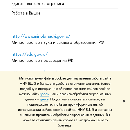
Единая платежная страница
Работа в Вышке
http://www.minobrnauki.gov.ru/
Министерство науки и высшего образования РФ
https://edu.gov.ru/
Министерство просвещения РФ
https://elearning.hse.ru/mooc
Массовые открытые онлайн-курсы
Мы используем файлы cookies для улучшения работы сайта
НИУ ВШЭ и большего удобства его использования. Более
подробную информацию об использовании файлов cookies
можно найти
здесь
, наши правила обработки персональных
© НИУ ВШЭ 1993–2026
Адреса и контакты
Условия
данных –
здесь
. Продолжая пользоваться сайтом, вы
✖
подтверждаете, что были проинформированы об
использования материалов
Политика конфиденциальности
использовании файлов cookies сайтом НИУ ВШЭ и согласны
Карта сайта
с нашими правилами обработки персональных данных. Вы
можете отключить файлы cookies в настройках Вашего
Редактору
браузера.