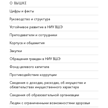
О ВЫШКЕ
ОБР
Цифры и факты
Лице
Руководство и структура
Довуз
Устойчивое развитие в НИУ ВШЭ
Олим
Преподаватели и сотрудники
Прием
Корпуса и общежития
Вышк
Закупки
Прием
Обращения граждан в НИУ ВШЭ
Аспир
Фонд целевого капитала
Допол
Противодействие коррупции
Центр
Сведения о доходах, расходах, об имуществе и
Бизне
обязательствах имущественного характера
Образ
Сведения об образовательной организации
Обрат
Людям с ограниченными возможностями здоровья