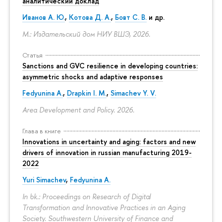
аналитический доклад
Иванов А. Ю.
,
Котова Д. А.
,
Бовт С. В.
и др.
М.: Издательский дом НИУ ВШЭ, 2026.
Статья
Sanctions and GVC resilience in developing countries:
asymmetric shocks and adaptive responses
Fedyunina A.
,
Drapkin I. M.
,
Simachev Y. V.
Area Development and Policy. 2026.
Глава в книге
Innovations in uncertainty and aging: factors and new
drivers of innovation in russian manufacturing 2019-
2022
Yuri Simachev
,
Fedyunina A.
In bk.: Proceedings on Research of Digital
Transformation and Innovative Practices in an Aging
Society. Southwestern University of Finance and