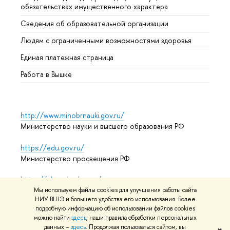
обязательствах имущественного характера
Образ
Сведения об образовательной организации
Обрат
Людям с ограниченными возможностями здоровья
Единая платежная страница
Работа в Вышке
http://www.minobrnauki.gov.ru/
Министерство науки и высшего образования РФ
https://edu.gov.ru/
Министерство просвещения РФ
https://elearning.hse.ru/mooc
Массовые открытые онлайн-курсы
Мы используем файлы cookies для улучшения работы сайта
НИУ ВШЭ и большего удобства его использования. Более
подробную информацию об использовании файлов cookies
можно найти
здесь
, наши правила обработки персональных
данных –
здесь
. Продолжая пользоваться сайтом, вы
© НИУ ВШЭ 1993–2026
Адреса и контакты
Условия