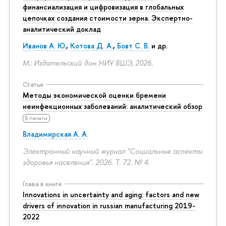
финансиализация и цифровизация в глобальных
цепочках создания стоимости зерна. Экспертно-
аналитический доклад
Иванов А. Ю.
,
Котова Д. А.
,
Бовт С. В.
и др.
М.: Издательский дом НИУ ВШЭ, 2026.
Статья
Методы экономической оценки бремени
неинфекционных заболеваний: аналитический обзор
В печати
Владимирская А. А.
Электронный научный журнал "Социальные аспекты
здоровья населения". 2026. Т. 72. № 4.
Глава в книге
Innovations in uncertainty and aging: factors and new
drivers of innovation in russian manufacturing 2019-
2022