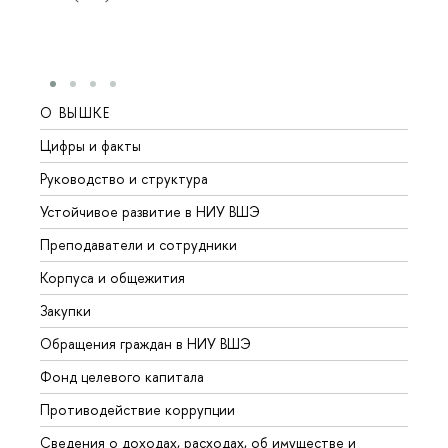
О ВЫШКЕ
ОБР
Цифры и факты
Лице
Руководство и структура
Довуз
Устойчивое развитие в НИУ ВШЭ
Олим
Преподаватели и сотрудники
Прием
Корпуса и общежития
Вышк
Закупки
Прием
Обращения граждан в НИУ ВШЭ
Аспир
Фонд целевого капитала
Допол
Противодействие коррупции
Центр
Сведения о доходах, расходах, об имуществе и
Бизне