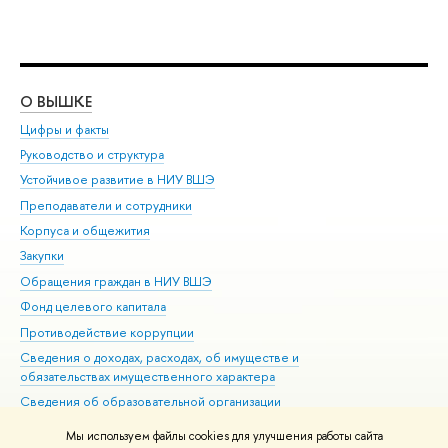
О ВЫШКЕ
ОБ
Цифры и факты
Ли
Руководство и структура
Дов
Устойчивое развитие в НИУ ВШЭ
Ол
Преподаватели и сотрудники
При
Корпуса и общежития
Вы
Закупки
При
Обращения граждан в НИУ ВШЭ
Ас
Фонд целевого капитала
До
Противодействие коррупции
Цен
Сведения о доходах, расходах, об имуществе и
Би
обязательствах имущественного характера
Об
Сведения об образовательной организации
Обр
Людям с ограниченными возможностями здоровья
Мы используем файлы cookies для улучшения работы сайта