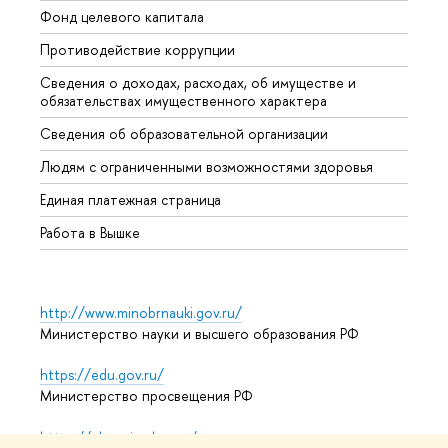
Фонд целевого капитала
Допол
Противодействие коррупции
Центр
Сведения о доходах, расходах, об имуществе и
Бизне
обязательствах имущественного характера
Образ
Сведения об образовательной организации
Обрат
Людям с ограниченными возможностями здоровья
Единая платежная страница
Работа в Вышке
http://www.minobrnauki.gov.ru/
Министерство науки и высшего образования РФ
https://edu.gov.ru/
Министерство просвещения РФ
https://elearning.hse.ru/mooc