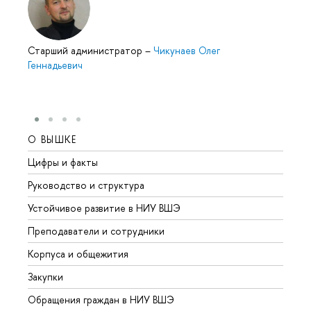
Старший администратор
–
Чикунаев Олег
Геннадьевич
О ВЫШКЕ
ОБР
Цифры и факты
Лице
Руководство и структура
Довуз
Устойчивое развитие в НИУ ВШЭ
Олим
Преподаватели и сотрудники
Прием
Корпуса и общежития
Вышк
Закупки
Прием
Обращения граждан в НИУ ВШЭ
Аспир