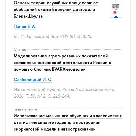
Основы теории случайных процессов: от
обобщений схемы Бернулли до модели
Блэка-Шоулза
Панов В. А.
М.: Издательский дом НИУ ВШЭ, 2026.
Статья
Моделирование агрегированных показателей
внешнеэкономической деятельности России с
помощью блочных BVARX-моделей
Слаболицкий И. С.
Экономический журнал Высшей школы экономики.
2026. Т. 30. № 2.
С. 215-244.
Глава в книге
Использование машинного обучения и классических
статистических методов для построения
скоринговой модели в автостраховании