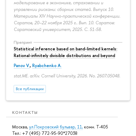
моделирование в экономике, страховании и
управлении рисками: сборник статей. Выпуск 10.
Материалы XIV Научно-практической конференции.
Саратов, 20–22 ноября 2025 г.. Вып. 10. Саратов:
Саратовский университет, 2025.
С. 51-58.
Препринт
Statistical inference based on band-limited kernels:
Rational-infinitely divisible distributions and beyond
Panov V.
,
Ryabchenko A.
stat.ME. arXiv. Cornell University, 2026. No. 2607.05048.
Все публикации
КОНТАКТЫ
Москва,
ул.Покровский бульвар, 11,
комн. Т-405
Тел.: +7 (495) 772-95-90*27038