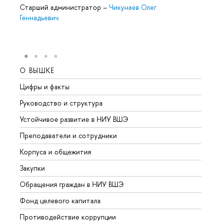
Старший администратор
–
Чикунаев Олег
Геннадьевич
О ВЫШКЕ
ОБР
Цифры и факты
Лице
Руководство и структура
Довуз
Устойчивое развитие в НИУ ВШЭ
Олим
Преподаватели и сотрудники
Прием
Корпуса и общежития
Вышк
Закупки
Прием
Обращения граждан в НИУ ВШЭ
Аспир
Фонд целевого капитала
Допол
Противодействие коррупции
Центр