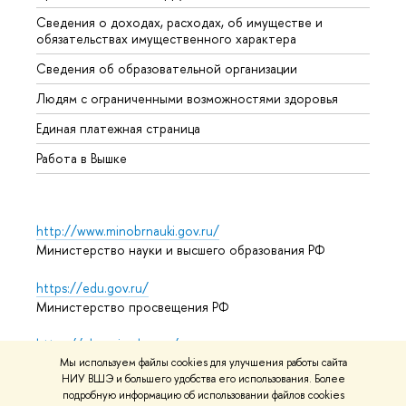
Сведения о доходах, расходах, об имуществе и
Бизне
обязательствах имущественного характера
Образ
Сведения об образовательной организации
Обрат
Людям с ограниченными возможностями здоровья
Единая платежная страница
Работа в Вышке
http://www.minobrnauki.gov.ru/
Министерство науки и высшего образования РФ
https://edu.gov.ru/
Министерство просвещения РФ
https://elearning.hse.ru/mooc
Массовые открытые онлайн-курсы
Мы используем файлы cookies для улучшения работы сайта
НИУ ВШЭ и большего удобства его использования. Более
подробную информацию об использовании файлов cookies