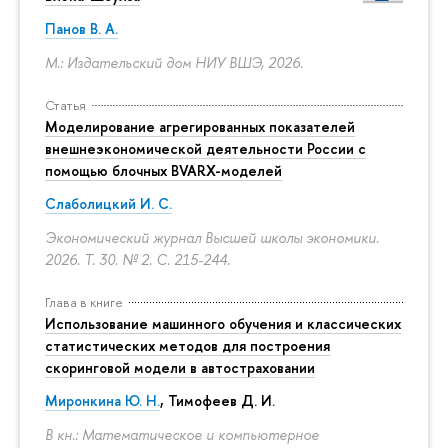
Панов В. А.
М.: Издательский дом НИУ ВШЭ, 2026.
Статья
Моделирование агрегированных показателей
внешнеэкономической деятельности России с
помощью блочных BVARX-моделей
Слаболицкий И. С.
Экономический журнал Высшей школы экономики.
2026. Т. 30. № 2.
С. 215-244.
Глава в книге
Использование машинного обучения и классических
статистических методов для построения
скоринговой модели в автостраховании
Миронкина Ю. Н.
, Тимофеев Д. И.
В кн.: Математическое и компьютерное