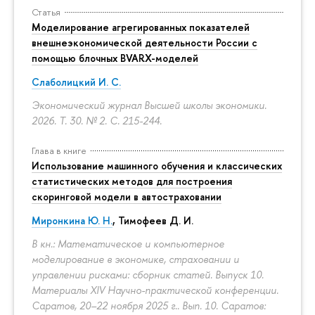
Статья
Моделирование агрегированных показателей
внешнеэкономической деятельности России с
помощью блочных BVARX-моделей
Слаболицкий И. С.
Экономический журнал Высшей школы экономики.
2026. Т. 30. № 2.
С. 215-244.
Глава в книге
Использование машинного обучения и классических
статистических методов для построения
скоринговой модели в автостраховании
Миронкина Ю. Н.
, Тимофеев Д. И.
В кн.: Математическое и компьютерное
моделирование в экономике, страховании и
управлении рисками: сборник статей. Выпуск 10.
Материалы XIV Научно-практической конференции.
Саратов, 20–22 ноября 2025 г.. Вып. 10. Саратов: