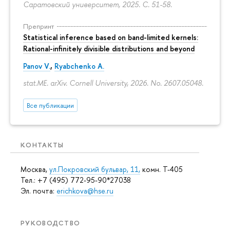
Саратовский университет, 2025.
С. 51-58.
Препринт
Statistical inference based on band-limited kernels:
Rational-infinitely divisible distributions and beyond
Panov V.
,
Ryabchenko A.
stat.ME. arXiv. Cornell University, 2026. No. 2607.05048.
Все публикации
КОНТАКТЫ
Москва,
ул.Покровский бульвар, 11,
комн. Т-405
Тел.: +7 (495) 772-95-90*27038
Эл. почта:
erichkova@hse.ru
РУКОВОДСТВО