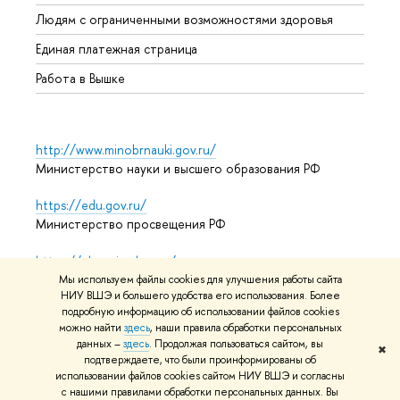
Обрат
Людям с ограниченными возможностями здоровья
Единая платежная страница
Работа в Вышке
http://www.minobrnauki.gov.ru/
Министерство науки и высшего образования РФ
https://edu.gov.ru/
Министерство просвещения РФ
https://elearning.hse.ru/mooc
Массовые открытые онлайн-курсы
Мы используем файлы cookies для улучшения работы сайта
НИУ ВШЭ и большего удобства его использования. Более
подробную информацию об использовании файлов cookies
можно найти
здесь
, наши правила обработки персональных
© НИУ ВШЭ 1993–2026
Адреса и контакты
Условия
данных –
здесь
. Продолжая пользоваться сайтом, вы
✖
подтверждаете, что были проинформированы об
использования материалов
Политика конфиденциальности
использовании файлов cookies сайтом НИУ ВШЭ и согласны
Карта сайта
с нашими правилами обработки персональных данных. Вы