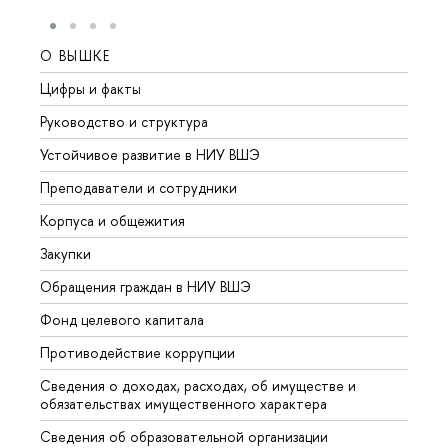
О ВЫШКЕ
ОБР
Цифры и факты
Лице
Руководство и структура
Довуз
Устойчивое развитие в НИУ ВШЭ
Олим
Преподаватели и сотрудники
Прием
Корпуса и общежития
Вышк
Закупки
Прием
Обращения граждан в НИУ ВШЭ
Аспир
Фонд целевого капитала
Допол
Противодействие коррупции
Центр
Сведения о доходах, расходах, об имуществе и
Бизне
обязательствах имущественного характера
Образ
Сведения об образовательной организации