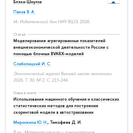
Блэка-Шоулза
Панов В. А.
М.: Издательский дом НИУ ВШЭ, 2026.
Статья
Моделирование агрегированных показателей
внешнеэкономической деятельности России с
помощью блочных BVARX-моделей
Слаболицкий И. С.
Экономический журнал Высшей школы экономики.
2026. Т. 30. № 2.
С. 215-244.
Глава в книге
Использование машинного обучения и классических
статистических методов для построения
скоринговой модели в автостраховании
Миронкина Ю. Н.
, Тимофеев Д. И.
В кн.: Математическое и компьютерное