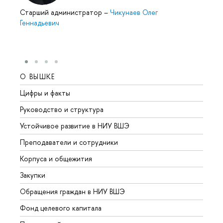
Старший администратор
–
Чикунаев Олег
Геннадьевич
О ВЫШКЕ
ОБР
Цифры и факты
Лице
Руководство и структура
Довуз
Устойчивое развитие в НИУ ВШЭ
Олим
Преподаватели и сотрудники
Прием
Корпуса и общежития
Вышк
Закупки
Прием
Обращения граждан в НИУ ВШЭ
Аспир
Фонд целевого капитала
Допол