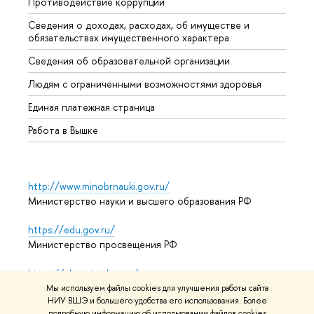
Противодействие коррупции
Центр
Сведения о доходах, расходах, об имуществе и
Бизне
обязательствах имущественного характера
Образ
Сведения об образовательной организации
Обрат
Людям с ограниченными возможностями здоровья
Единая платежная страница
Работа в Вышке
http://www.minobrnauki.gov.ru/
Министерство науки и высшего образования РФ
https://edu.gov.ru/
Министерство просвещения РФ
https://elearning.hse.ru/mooc
Массовые открытые онлайн-курсы
Мы используем файлы cookies для улучшения работы сайта
НИУ ВШЭ и большего удобства его использования. Более
подробную информацию об использовании файлов cookies