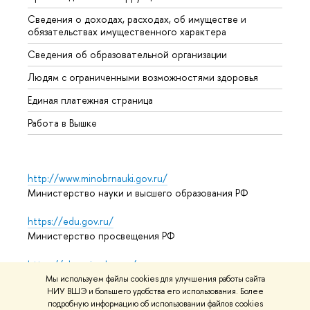
Сведения о доходах, расходах, об имуществе и
Бизне
обязательствах имущественного характера
Образ
Сведения об образовательной организации
Обрат
Людям с ограниченными возможностями здоровья
Единая платежная страница
Работа в Вышке
http://www.minobrnauki.gov.ru/
Министерство науки и высшего образования РФ
https://edu.gov.ru/
Министерство просвещения РФ
https://elearning.hse.ru/mooc
Массовые открытые онлайн-курсы
Мы используем файлы cookies для улучшения работы сайта
НИУ ВШЭ и большего удобства его использования. Более
подробную информацию об использовании файлов cookies