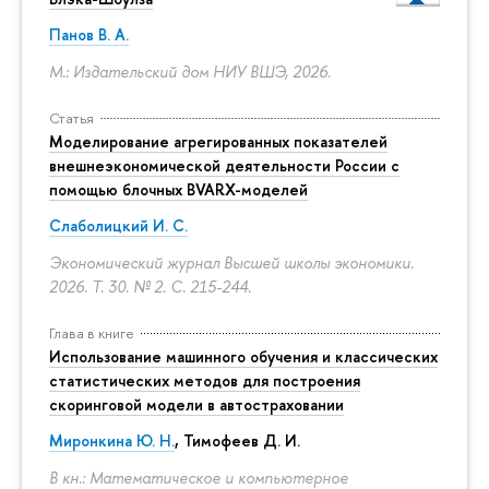
Панов В. А.
М.: Издательский дом НИУ ВШЭ, 2026.
Статья
Моделирование агрегированных показателей
внешнеэкономической деятельности России с
помощью блочных BVARX-моделей
Слаболицкий И. С.
Экономический журнал Высшей школы экономики.
2026. Т. 30. № 2.
С. 215-244.
Глава в книге
Использование машинного обучения и классических
статистических методов для построения
скоринговой модели в автостраховании
Миронкина Ю. Н.
, Тимофеев Д. И.
В кн.: Математическое и компьютерное