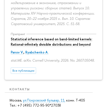
моделирование в экономике, страховании и
управлении рисками: сборник статей. Выпуск 10.
Материалы XIV Научно-практической конференции.
Саратов, 20–22 ноября 2025 г.. Вып. 10. Саратов:
Саратовский университет, 2025.
С. 51-58.
Препринт
Statistical inference based on band-limited kernels:
Rational-infinitely divisible distributions and beyond
Panov V.
,
Ryabchenko A.
stat.ME. arXiv. Cornell University, 2026. No. 2607.05048.
Все публикации
КОНТАКТЫ
Москва,
ул.Покровский бульвар, 11,
комн. Т-405
Тел.: +7 (495) 772-95-90*27038