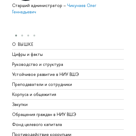
Старший администратор
–
Чикунаев Олег
Геннадьевич
О ВЫШКЕ
ОБР
Цифры и факты
Лице
Руководство и структура
Довуз
Устойчивое развитие в НИУ ВШЭ
Олим
Преподаватели и сотрудники
Прием
Корпуса и общежития
Вышк
Закупки
Прием
Обращения граждан в НИУ ВШЭ
Аспир
Фонд целевого капитала
Допол
Противодействие коррупции
Центр