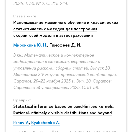
2026. Т. 30. № 2.
С. 215-244.
Глава в книге
Использование машинного обучения и классических
статистических методов для построения
скоринговой модели в автостраховании
Миронкина Ю. Н.
, Тимофеев Д. И.
В кн.: Математическое и компьютерное
моделирование в экономике, страховании и
управлении рисками: сборник статей. Выпуск 10.
Материалы XIV Научно-практической конференции.
Саратов, 20–22 ноября 2025 г.. Вып. 10. Саратов:
Саратовский университет, 2025.
С. 51-58.
Препринт
Statistical inference based on band-limited kernels:
Rational-infinitely divisible distributions and beyond
Panov V.
,
Ryabchenko A.