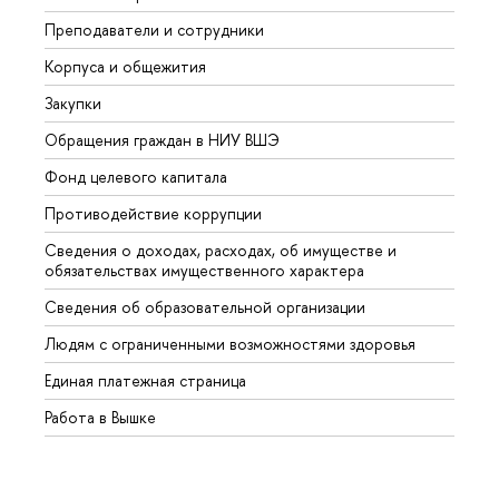
Преподаватели и сотрудники
Прием
Корпуса и общежития
Вышк
Закупки
Прием
Обращения граждан в НИУ ВШЭ
Аспир
Фонд целевого капитала
Допол
Противодействие коррупции
Центр
Сведения о доходах, расходах, об имуществе и
Бизне
обязательствах имущественного характера
Образ
Сведения об образовательной организации
Обрат
Людям с ограниченными возможностями здоровья
Единая платежная страница
Работа в Вышке