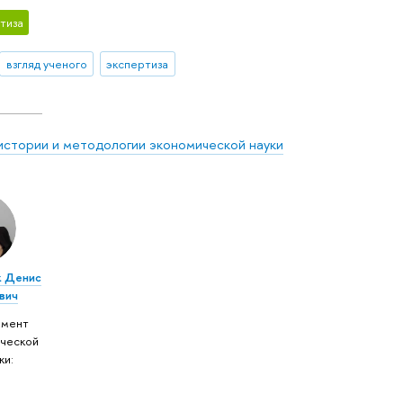
тиза
взгляд ученого
экспертиза
истории и методологии экономической науки
к Денис
вич
амент
ческой
ки: