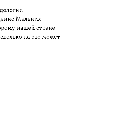
одологии
Денис Мельник
торому нашей стране
сколько на это может