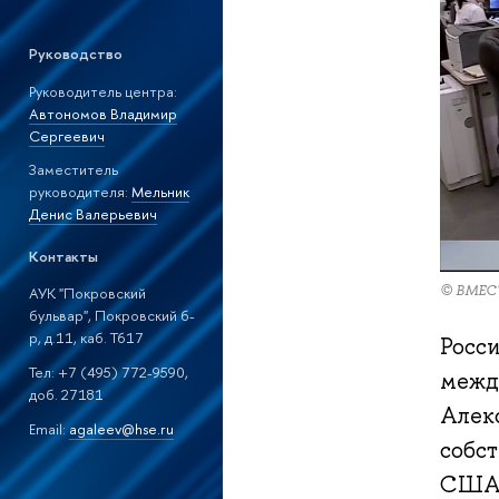
Руководство
Руководитель центра:
Автономов Владимир
Сергеевич
Заместитель
руководителя:
Мельник
Денис Валерьевич
Контакты
© ВМЕС
АУК "Покровский
бульвар", Покровский б-
р, д.11, каб. T617
Росс
Тел: +7 (495) 772-9590,
межд
доб. 27181
Алекс
Email:
agaleev@hse.ru
собст
США 