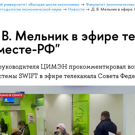
й университет «Высшая школа экономики»
Факультет экономических
етодологии экономической науки
Новости
Д. В. Мельник в эфире
 В. Мельник в эфире т
месте-РФ"
 руководителя ЦИМЭН прокомментировал во
истемы SWIFT в эфире телеканала Совета Фед