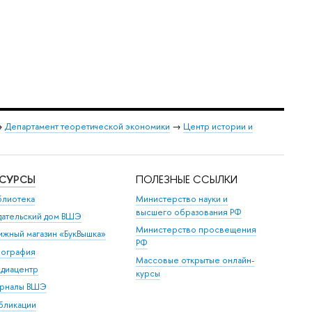
→
Департамент теоретической экономики
→
Центр истории и
ЕСУРСЫ
ПОЛЕЗНЫЕ ССЫЛКИ
блиотека
Министерство науки и
высшего образования РФ
дательский дом ВШЭ
Министерство просвещения
ижный магазин «БукВышка»
РФ
пография
Массовые открытые онлайн-
диацентр
курсы
рналы ВШЭ
бликации