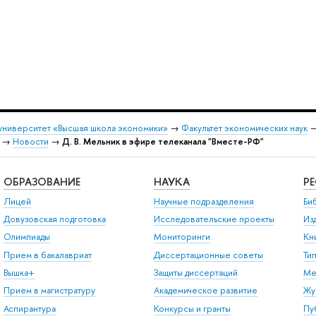
университет «Высшая школа экономики»
→
Факультет экономических наук
→
Новости
→
Д. В. Мельник в эфире телеканала "Вместе-РФ"
ОБРАЗОВАНИЕ
НАУКА
Р
Лицей
Научные подразделения
Би
Довузовская подготовка
Исследовательские проекты
Из
Олимпиады
Мониторинги
Кн
Прием в бакалавриат
Диссертационные советы
Ти
Вышка+
Защиты диссертаций
Ме
Прием в магистратуру
Академическое развитие
Жу
Аспирантура
Конкурсы и гранты
Пу