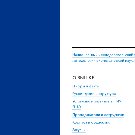
Национальный исследовательский 
методологии экономической науки
О ВЫШКЕ
Цифры и факты
Руководство и структура
Устойчивое развитие в НИУ
ВШЭ
Преподаватели и сотрудники
Корпуса и общежития
Закупки