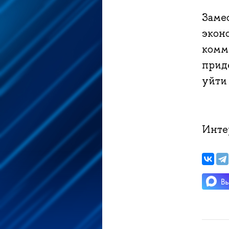
Заме
экон
комм
прид
уйти
Инте