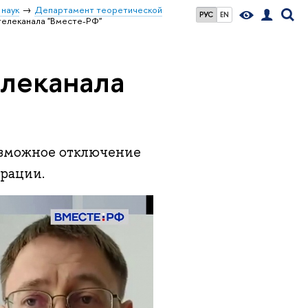
 наук
Департамент теоретической
РУС
EN
 телеканала "Вместе-РФ"
елеканала
зможное отключение
ерации.