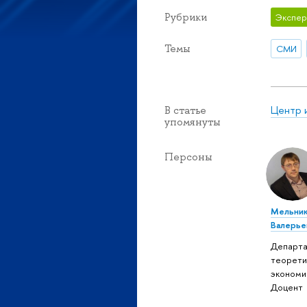
Рубрики
Экспер
Темы
СМИ
Центр 
В статье
упомянуты
Персоны
Мельни
Валерье
Департ
теорети
экономи
Доцент