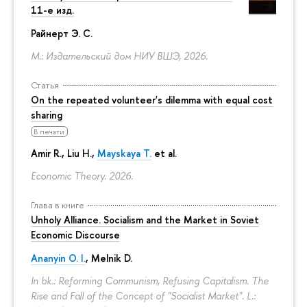
11-е изд.
Райнерт Э. С.
М.: Издательский дом НИУ ВШЭ, 2026.
Статья
On the repeated volunteer's dilemma with equal cost
sharing
В печати
Amir R., Liu H.,
Mayskaya T.
et al.
Economic Theory. 2026.
Глава в книге
Unholy Alliance. Socialism and the Market in Soviet
Economic Discourse
Ananyin O. I.
, Melnik D.
In bk.: Reforming Communism, Refusing Capitalism. The
Rise and Fall of the Concept of "Socialist Market". L.: