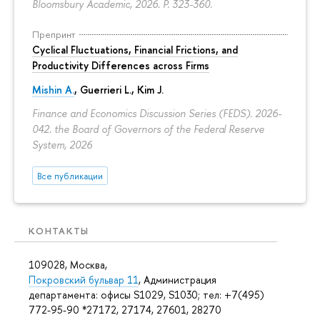
Bloomsbury Academic, 2026.
P. 323-360.
Препринт
Cyclical Fluctuations, Financial Frictions, and
Productivity Differences across Firms
Mishin A.
, Guerrieri L., Kim J.
Finance and Economics Discussion Series (FEDS). 2026-
042. the Board of Governors of the Federal Reserve
System, 2026
Все публикации
КОНТАКТЫ
109028, Москва,
Покровский бульвар 11
, Администрация
департамента: офисы S1029, S1030; тел: +7(495)
772-95-90 *27172, 27174, 27601, 28270