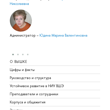
Николаевна
Администратор
–
Юдина Марина Валентиновна
О ВЫШКЕ
ОБР
Цифры и факты
Лице
Руководство и структура
Довуз
Устойчивое развитие в НИУ ВШЭ
Олим
Преподаватели и сотрудники
Прием
Корпуса и общежития
Вышк