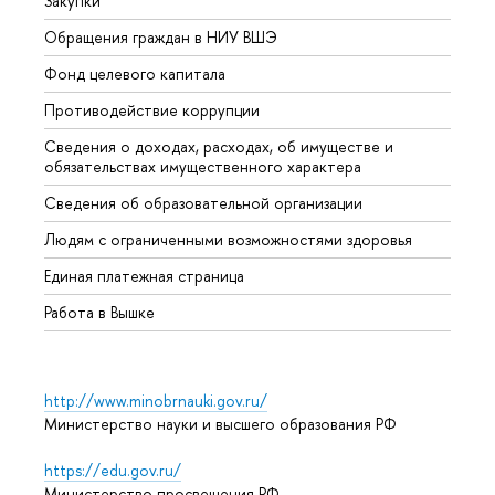
Закупки
Прием
Обращения граждан в НИУ ВШЭ
Аспир
Фонд целевого капитала
Допол
Противодействие коррупции
Центр
Сведения о доходах, расходах, об имуществе и
Бизне
обязательствах имущественного характера
Образ
Сведения об образовательной организации
Обрат
Людям с ограниченными возможностями здоровья
Единая платежная страница
Работа в Вышке
http://www.minobrnauki.gov.ru/
Министерство науки и высшего образования РФ
https://edu.gov.ru/
Министерство просвещения РФ