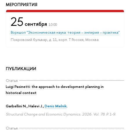
МЕРОПРИЯТИЯ
25
сентября
10:00
Воркшоп "Экономическая наука: теория – эмпирия – практика"
Покровский бульвар, д. 11, корп. T Россия, Москва
ПУБЛИКАЦИИ
Статья
Luigi Pasinetti: the approach to development planning in
historical context
Garbellini N., Halevi J.,
Denis Melnik
.
Structural Change and Economic Dynamics. 2026. Vol. 78.
P. 1-9.
Статья