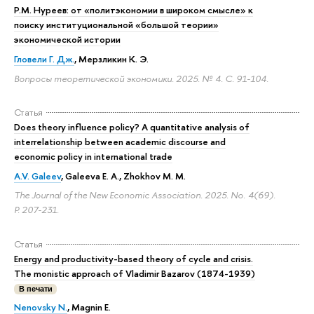
Р.М. Нуреев: от «политэкономии в широком смысле» к
поиску институциональной «большой теории»
экономической истории
Гловели Г. Дж.
, Мерзликин К. Э.
Вопросы теоретической экономики. 2025. № 4.
С. 91-104.
Статья
Does theory influence policy? A quantitative analysis of
interrelationship between academic discourse and
economic policy in international trade
A.V. Galeev
, Galeeva E. A., Zhokhov M. M.
The Journal of the New Economic Association. 2025. No. 4(69).
P. 207-231.
Статья
Energy and productivity-based theory of cycle and crisis.
The monistic approach of Vladimir Bazarov (1874-1939)
В печати
Nenovsky N.
, Magnin E.