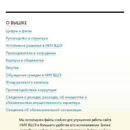
О ВЫШКЕ
ОБ
Цифры и факты
Ли
Руководство и структура
Дов
Устойчивое развитие в НИУ ВШЭ
Ол
Преподаватели и сотрудники
При
Корпуса и общежития
Вы
Закупки
При
Обращения граждан в НИУ ВШЭ
Ас
Фонд целевого капитала
До
Противодействие коррупции
Цен
Сведения о доходах, расходах, об имуществе и
Би
обязательствах имущественного характера
Об
Сведения об образовательной организации
Обр
Людям с ограниченными возможностями здоровья
Мы используем файлы cookies для улучшения работы сайта
Единая платежная страница
НИУ ВШЭ и большего удобства его использования. Более