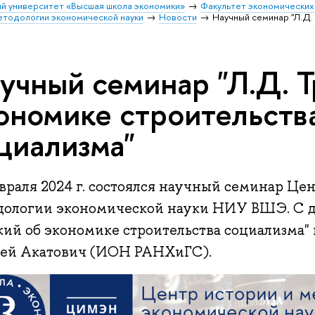
й университет «Высшая школа экономики»
Факультет экономических
етодологии экономической науки
Новости
Научный семинар "Л.Д.
учный семинар "Л.Д. 
ономике строительств
циализма"
враля 2024 г. состоялся научный семинар Це
дологии экономической науки НИУ ВШЭ. С д
ий об экономике строительства социализма" 
ей Акатович (ИОН РАНХиГС).