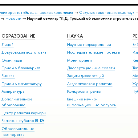
университет «Высшая школа экономики»
→
Факультет экономических наук
→
Новости
→
Научный семинар "Л.Д. Троцкий об экономике строительст
ОБРАЗОВАНИЕ
НАУКА
Р
Лицей
Научные подразделения
Би
Довузовская подготовка
Исследовательские проекты
Из
Олимпиады
Мониторинги
Кн
Прием в бакалавриат
Диссертационные советы
Ти
Вышка+
Защиты диссертаций
Ме
Прием в магистратуру
Академическое развитие
Жу
Аспирантура
Конкурсы и гранты
Пу
Дополнительное
Внешние научно-
образование
информационные ресурсы
Центр развития карьеры
Бизнес-инкубатор ВШЭ
Образовательные
партнерства