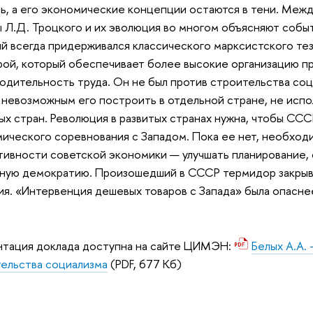
ь, а его экономические концепции остаются в тени. Меж
ы Л.Д. Троцкого и их эволюция во многом объясняют собы
й всегда придерживался классического марксистского тез
рой, который обеспечивает более высокие организацию п
одительность труда. Он не был против строительства соц
 невозможным его построить в отдельной стране, не ис
ых стран. Революция в развитых странах нужна, чтобы ССС
ического соревнования с Западом. Пока ее нет, необход
ивности советской экономики — улучшать планирование, 
ную демократию. Произошедший в СССР термидор закрыв
ия. «Интервенция дешевых товаров с Запада» была опасне
нтация доклада доступна на сайте ЦИМЭН:
Белых А.А.
ельства социализма
(PDF, 677 Кб)