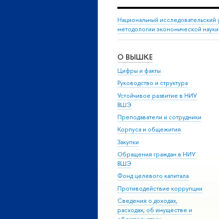
Национальный исследовательский 
методологии экономической науки
О ВЫШКЕ
Цифры и факты
Руководство и структура
Устойчивое развитие в НИУ
ВШЭ
Преподаватели и сотрудники
Корпуса и общежития
Закупки
Обращения граждан в НИУ
ВШЭ
Фонд целевого капитала
Противодействие коррупции
Сведения о доходах,
расходах, об имуществе и