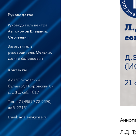
Руководство
Руководитель центра:
Автономов Владимир
Сергеевич
Заместитель
руководителя:
Мельник
Денис Валерьевич
Контакты
АУК "Покровский
бульвар", Покровский б-
р, д.11, каб. T617
Тел: +7 (495) 772-9590,
доб. 27181
Email:
agaleev@hse.ru
Аннота
Л.Д. Т