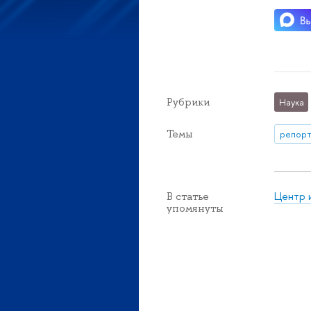
Рубрики
Наука
Темы
репорт
Центр 
В статье
упомянуты