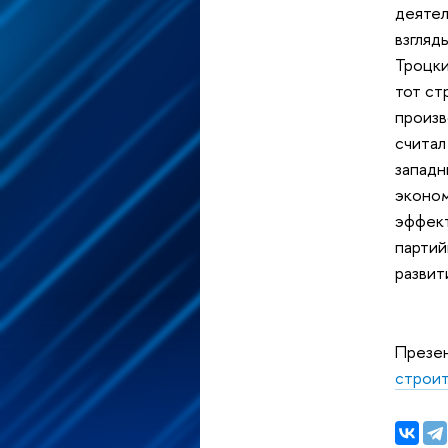
деятел
взгляд
Троцки
тот ст
произв
считал
западн
эконом
эффект
партий
развит
Презе
строит