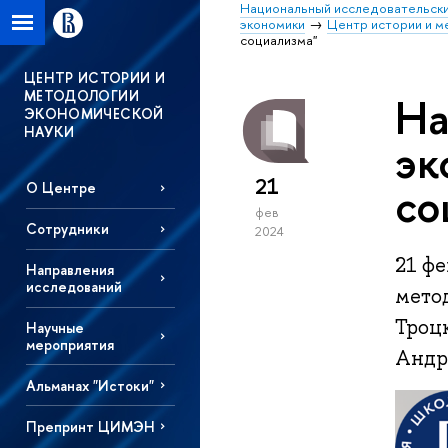
Национальный исследовательски
экономики
Центр истории и м
социализма"
ЦЕНТР ИСТОРИИ И
МЕТОДОЛОГИИ
На
ЭКОНОМИЧЕСКОЙ
НАУКИ
эк
21
со
О Центре
фев
Сотрудники
2024
21 фе
Направления
исследований
мето
Троцк
Научные
мероприятия
Андр
Альманах "Истоки"
Препринт ЦИМЭН