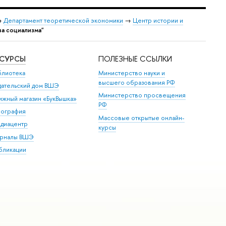
→
Департамент теоретической экономики
→
Центр истории и
ва социализма"
ЕСУРСЫ
ПОЛЕЗНЫЕ ССЫЛКИ
блиотека
Министерство науки и
высшего образования РФ
дательский дом ВШЭ
Министерство просвещения
ижный магазин «БукВышка»
РФ
пография
Массовые открытые онлайн-
диацентр
курсы
рналы ВШЭ
бликации