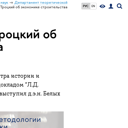
 наук
Департамент теоретической
РУС
EN
 Троцкий об экономике строительства
Троцкий об
а
нтра истории и
окладом "Л.Д.
выступил д.э.н. Белых