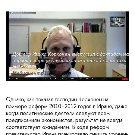
Доктор Иикка Корхонен выступил с докладом на
первой встрече Клуба экономической политики
НИУ ВШЭ
Медиацентр НИУ ВШЭ
Однако, как показал господин Корхонен на
примере реформ 2010–2012 годов в Иране, даже
когда политические деятели следуют всем
предписаниям экономистов, результат не всегда
соответствует ожиданиям. В ходе реформ
правительство Ирана планировало снизить уровень