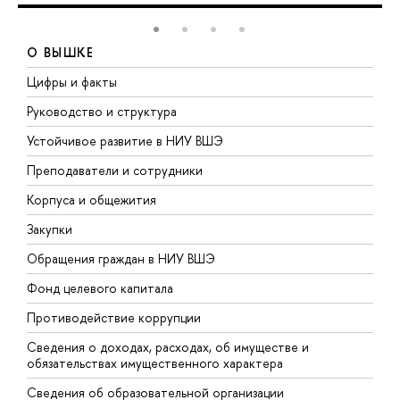
О ВЫШКЕ
Цифры и факты
Л
Руководство и структура
Д
Устойчивое развитие в НИУ ВШЭ
О
Преподаватели и сотрудники
П
Корпуса и общежития
В
Закупки
П
Обращения граждан в НИУ ВШЭ
А
Фонд целевого капитала
Д
Противодействие коррупции
Ц
Сведения о доходах, расходах, об имуществе и
Б
обязательствах имущественного характера
О
Сведения об образовательной организации