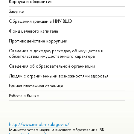
Корпуса и общежития
В
Закупки
П
Обращения граждан в НИУ ВШЭ
А
Фонд целевого капитала
Д
Противодействие коррупции
Ц
Сведения о доходах, расходах, об имуществе и
Б
обязательствах имущественного характера
О
Сведения об образовательной организации
О
Людям с ограниченными возможностями здоровья
Единая платежная страница
Работа в Вышке
http://www.minobrnauki.gov.ru/
Министерство науки и высшего образования РФ