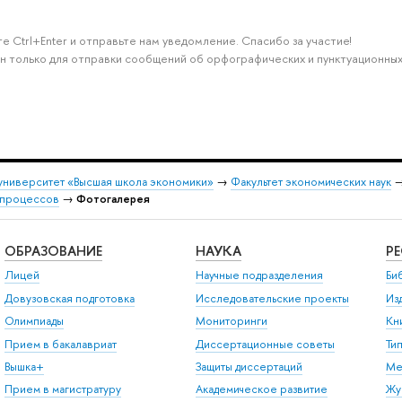
е Ctrl+Enter и отправьте нам уведомление. Спасибо за участие!
н только для отправки сообщений об орфографических и пунктуационных
университет «Высшая школа экономики»
→
Факультет экономических наук
 процессов
→
Фотогалерея
ОБРАЗОВАНИЕ
НАУКА
Р
Лицей
Научные подразделения
Би
Довузовская подготовка
Исследовательские проекты
Из
Олимпиады
Мониторинги
Кн
Прием в бакалавриат
Диссертационные советы
Ти
Вышка+
Защиты диссертаций
Ме
Прием в магистратуру
Академическое развитие
Жу