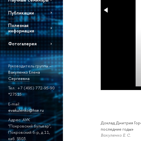
Публикации
Полезная
информация
Фотогалерея
Руководитель группы –
Вакуленко Елена
Сергеевна
Тел.: +7 (495) 772-95-90
*27515
E-mail:
evakulenko@hse.ru
Адрес: АУК
Доклад Дмитрия Горс
"Покровский бульвар",
последние годы»
Покровский б-р, д.11,
Вакуленко Е. С.
каб. S503.