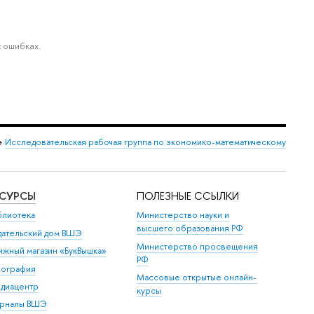
 ошибках.
→
Исследовательская рабочая группа по экономико-математическому
ЕСУРСЫ
ПОЛЕЗНЫЕ ССЫЛКИ
блиотека
Министерство науки и
высшего образования РФ
дательский дом ВШЭ
Министерство просвещения
ижный магазин «БукВышка»
РФ
пография
Массовые открытые онлайн-
диацентр
курсы
рналы ВШЭ