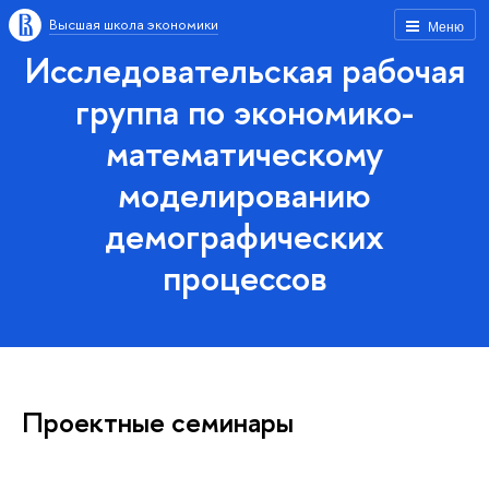
Высшая школа экономики
Меню
Исследовательская рабочая
группа по экономико-
математическому
моделированию
демографических
процессов
Проектные семинары