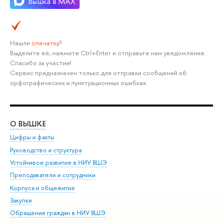
Нашли
опечатку
?
Выделите её, нажмите Ctrl+Enter и отправьте нам уведомление.
Спасибо за участие!
Сервис предназначен только для отправки сообщений об
орфографических и пунктуационных ошибках.
О ВЫШКЕ
ОБ
Цифры и факты
Ли
Руководство и структура
Дов
Устойчивое развитие в НИУ ВШЭ
Ол
Преподаватели и сотрудники
При
Корпуса и общежития
Вы
Закупки
При
Обращения граждан в НИУ ВШЭ
Ас