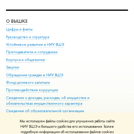
О ВЫШКЕ
ОБ
Цифры и факты
Ли
Руководство и структура
Дов
Устойчивое развитие в НИУ ВШЭ
Ол
Преподаватели и сотрудники
При
Корпуса и общежития
Вы
Закупки
При
Обращения граждан в НИУ ВШЭ
Ас
Фонд целевого капитала
До
Противодействие коррупции
Цен
Сведения о доходах, расходах, об имуществе и
Би
обязательствах имущественного характера
Об
Сведения об образовательной организации
Обр
Людям с ограниченными возможностями здоровья
Мы используем файлы cookies для улучшения работы сайта
Единая платежная страница
НИУ ВШЭ и большего удобства его использования. Более
подробную информацию об использовании файлов cookies
Работа в Вышке