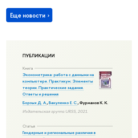
Еще новости
ПУБЛИКАЦИИ
Книга
Эконометрика: работа с данными на
компьютере. Практикум: Элементы
теории. Практические задания.
Ответы и решения
Борзых Д. А.
,
Вакуленко Е. С.
,
Фурманов К. К.
Издательская группа URSS, 2021.
Статья
Гендерные и региональные различия в