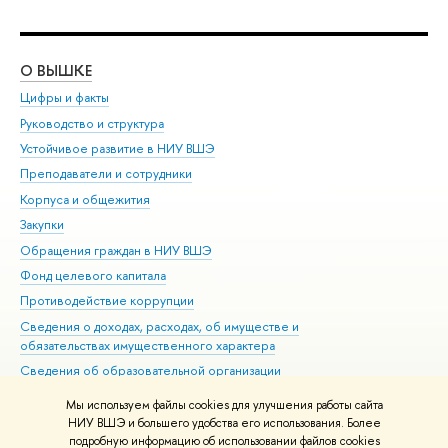
О ВЫШКЕ
ОБ
Цифры и факты
Ли
Руководство и структура
Дов
Устойчивое развитие в НИУ ВШЭ
Ол
Преподаватели и сотрудники
При
Корпуса и общежития
Вы
Закупки
При
Обращения граждан в НИУ ВШЭ
Ас
Фонд целевого капитала
До
Противодействие коррупции
Цен
Сведения о доходах, расходах, об имуществе и
Би
обязательствах имущественного характера
Об
Сведения об образовательной организации
Обр
Людям с ограниченными возможностями здоровья
Мы используем файлы cookies для улучшения работы сайта
Единая платежная страница
НИУ ВШЭ и большего удобства его использования. Более
подробную информацию об использовании файлов cookies
Работа в Вышке