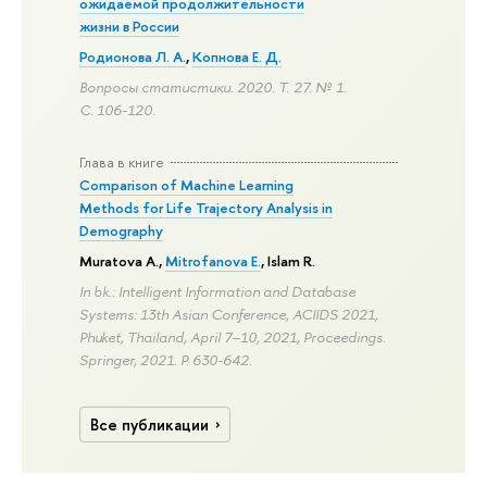
ожидаемой продолжительности
жизни в России
Родионова Л. А.
,
Копнова Е. Д.
Вопросы статистики. 2020. Т. 27. № 1.
С. 106-120.
Глава в книге
Comparison of Machine Learning
Methods for Life Trajectory Analysis in
Demography
Muratova A.
,
Mitrofanova E.
,
Islam R.
In bk.: Intelligent Information and Database
Systems: 13th Asian Conference, ACIIDS 2021,
Phuket, Thailand, April 7–10, 2021, Proceedings.
Springer, 2021.
P. 630-642.
Все публикации