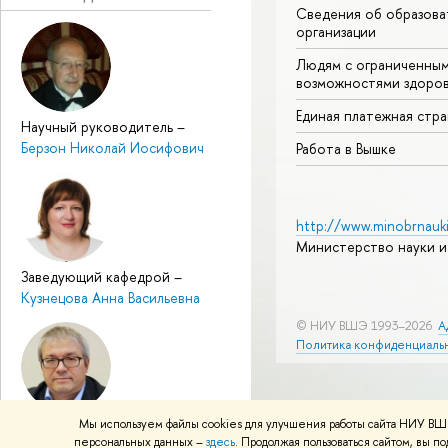
Сведения об образова
организации
Людям с ограниченны
возможностями здоров
Единая платежная стр
Научный руководитель
–
Берзон Николай Иосифович
Работа в Вышке
http://www.minobrnauki
Министерство науки и
Заведующий кафедрой
–
Кузнецова Анна Васильевна
© НИУ ВШЭ 1993–2026
А
Политика конфиденциаль
Мы используем файлы cookies для улучшения работы сайта НИУ ВШЭ
Заместитель заведующего
персональных данных –
здесь
. Продолжая пользоваться сайтом, вы 
кафедрой
–
Столяров