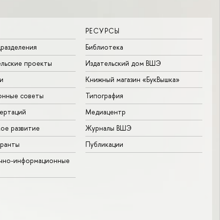
РЕСУРСЫ
разделения
Библиотека
льские проекты
Издательский дом ВШЭ
и
Книжный магазин «БукВышка»
онные советы
Типография
ертаций
Медиацентр
ое развитие
Журналы ВШЭ
гранты
Публикации
учно-информационные