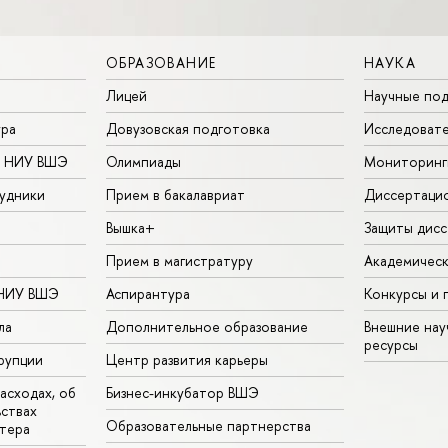
ОБРАЗОВАНИЕ
НАУКА
Лицей
Научные под
ура
Довузовская подготовка
Исследовате
в НИУ ВШЭ
Олимпиады
Мониторинг
удники
Прием в бакалавриат
Диссертаци
Вышка+
Защиты дисс
Прием в магистратуру
Академическ
 НИУ ВШЭ
Аспирантура
Конкурсы и 
ла
Дополнительное образование
Внешние на
ресурсы
рупции
Центр развития карьеры
асходах, об
Бизнес-инкубатор ВШЭ
ьствах
Образовательные партнерства
тера