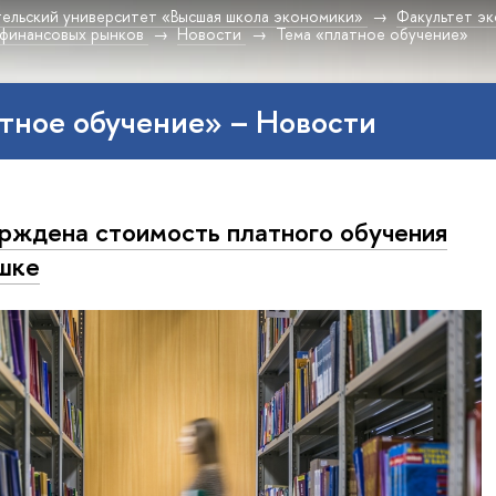
ельский университет «Высшая школа экономики»
Факультет эк
 финансовых рынков
Новости
Тема «платное обучение»
тное обучение» – Новости
рждена стоимость платного обучения
шке