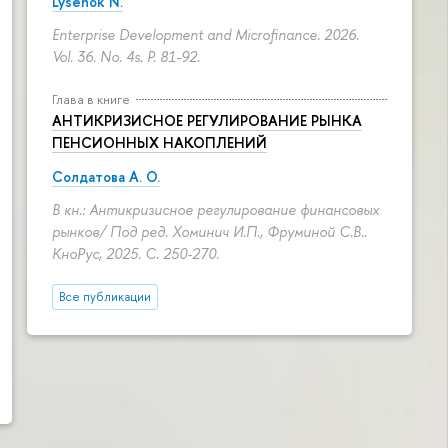
Lysenok N.
Enterprise Development and Microfinance. 2026.
Vol. 36. No. 4s.
P. 81-92.
Глава в книге
АНТИКРИЗИСНОЕ РЕГУЛИРОВАНИЕ РЫНКА
ПЕНСИОННЫХ НАКОПЛЕНИЙ
Солдатова А. О.
В кн.: Антикризисное регулирование финансовых
рынков/ Под ред. Хоминич И.П., Фруминой С.В..
КноРус, 2025.
С. 250-270.
Все публикации