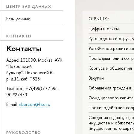
ЦЕНТР БАЗ ДАННЫХ
О ВЫШКЕ
Базы данных
Цифры и факты
КОНТАКТЫ
Руководство и структ
Контакты
Устойчивое развитие 
Преподаватели и сотр
Адрес: 101000, Москва, АУК
"Покровский
Корпуса и общежития
бульвар", Покровский б-
Закупки
р, д.11, каб. Т523
Обращения граждан в
Телефон: +7(495)772-95-
90 *27379
Фонд целевого капита
E-mail:
nberzon@hse.ru
Противодействие кор
Сведения о доходах, р
имуществе и обязател
имущественного харак
РУКОВОДСТВО