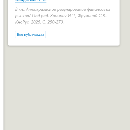
В кн.: Антикризисное регулирование финансовых
рынков/ Под ред. Хоминич И.П., Фруминой С.В..
КноРус, 2025.
С. 250-270.
Все публикации