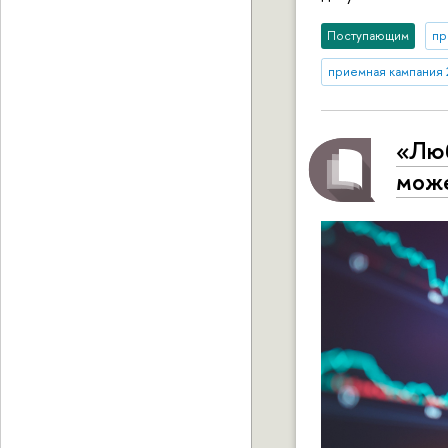
Поступающим
пр
приемная кампания 
«Люб
може