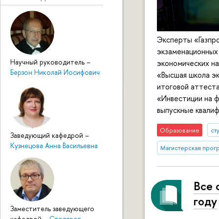
Эксперты «Газпр
экзаменационных
Научный руководитель
–
экономических на
Берзон Николай Иосифович
«Высшая школа эк
итоговой аттест
«Инвестиции на ф
выпускные квали
Образование
ст
Заведующий кафедрой
–
Кузнецова Анна Васильевна
Магистерская прог
Все 
году
Заместитель заведующего
кафедрой
–
Столяров