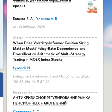
Финансы, денежное обращение и
кредит
Галанов В. А.,
Галанова А. В.
М.: ИНФРА-М, 2026.
Статья
When Does Volatility-Informed Position Sizing
Matter Most? Policy-Rate Dependence and
Diversification Arithmetic of Multi-Strategy
Trading in MOEX Index Stocks
Lysenok N.
Enterprise Development and Microfinance. 2026.
Vol. 36. No. 4s.
P. 81-92.
Глава в книге
АНТИКРИЗИСНОЕ РЕГУЛИРОВАНИЕ РЫНКА
ПЕНСИОННЫХ НАКОПЛЕНИЙ
Солдатова А. О.