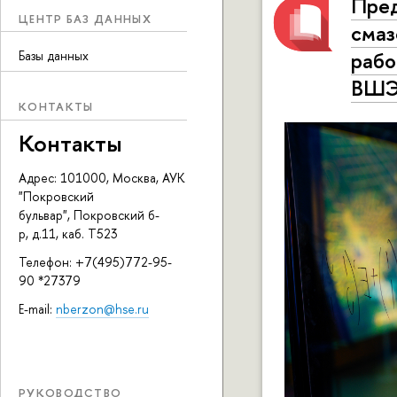
Пред
ЦЕНТР БАЗ ДАННЫХ
смаз
рабо
Базы данных
ВШ
КОНТАКТЫ
Контакты
Адрес: 101000, Москва, АУК
"Покровский
бульвар", Покровский б-
р, д.11, каб. Т523
Телефон: +7(495)772-95-
90 *27379
E-mail:
nberzon@hse.ru
РУКОВОДСТВО