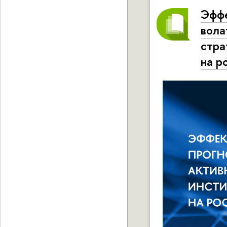
Эффе
вола
стра
на р