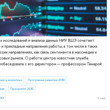
х исследований и анализа данных НИУ ВШЭ сочетает
и прикладные направления работы, в том числе в таких
ссии направлениях, как связь сентимента в массмедиа и
совых рынков. О работе центра новостная служба
 побеседовала с его директором — профессором Тамарой
ия и аналитика
Программа развития 2030
кая
Приоритет 2030
тва
5 мая